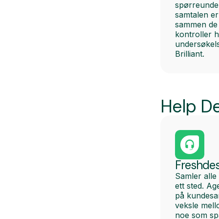
spørreunder
samtalen er 
sammen de 
kontroller 
undersøkel
Brilliant.
Help D
Freshde
Samler alle
ett sted. A
på kundesa
veksle mell
noe som spa