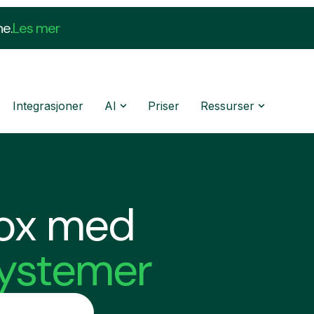
ne.
Les mer
Integrasjoner
AI
Priser
Ressurser
vox med
systemer