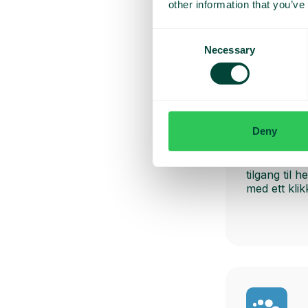
other information that you’ve
Consent
Necessary
Selection
Odoo
Deny
Få kundein
ved innkom
tilgang til 
med ett klik