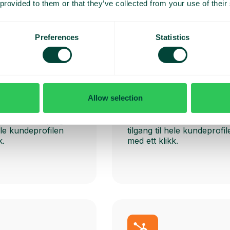
 provided to them or that they’ve collected from your use of their
Preferences
Statistics
Fuga
Allow selection
formasjon automatisk
Få kundeinformasjon auto
mende anrop og
ved innkommende anrop 
hele kundeprofilen
tilgang til hele kundeprofil
k.
med ett klikk.