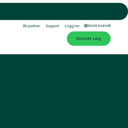
Norsk bokmål
Bli partner
Support
Logg inn
Kontakt salg