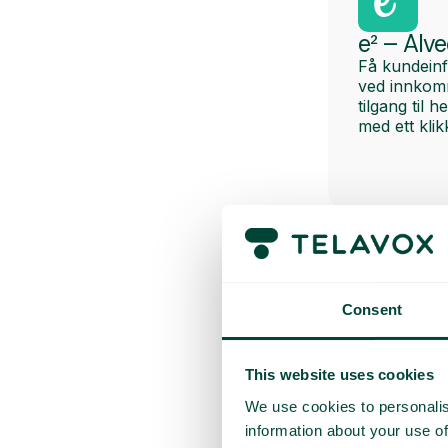
e² – Alv
Få kundein
ved innkom
tilgang til 
med ett klik
Consent
1CRM
Få kundein
This website uses cookies
ved innkom
tilgang til 
We use cookies to personalis
med ett klik
information about your use of