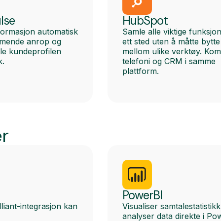
lse
HubSpot
formasjon automatisk
Samle alle viktige funksjo
mende anrop og
ett sted uten å måtte bytte
hele kundeprofilen
mellom ulike verktøy. Kom
k.
telefoni og CRM i samme
plattform.
r
PowerBI
liant-integrasjon kan
Visualiser samtalestatistik
analyser data direkte i Po