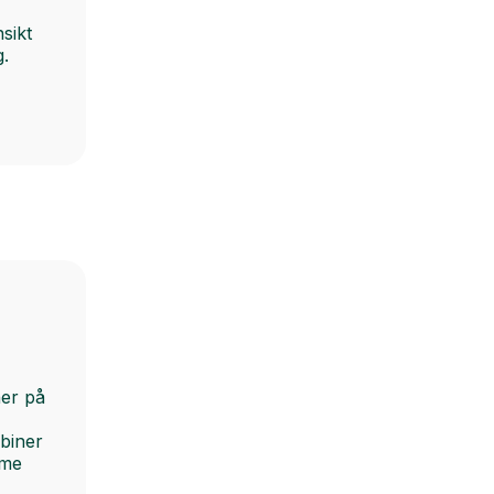
sikt
g.
ner på
biner
mme