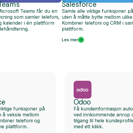
 Teams
Salesforce
Microsoft Teams får du en
Samle alle viktige funksjoner på
løsning som samler telefoni,
uten å måtte bytte mellom ulike
og kalender i én plattform
Kombiner telefoni og CRM i s
lehåndtering.
plattform.
Les mer
ce
Odoo
viktige funksjoner på
Få kundeinformasjon auto
en å veksle mellom
ved innkommende anrop 
mbiner telefoni og
tilgang til hele kundeprofil
e plattform.
med ett klikk.