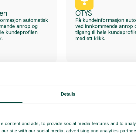
een
OTYS
formasjon automatisk
Få kundeinformasjon auto
mende anrop og
ved innkommende anrop 
hele kundeprofilen
tilgang til hele kundeprofil
k.
med ett klikk.
Details
Zoho
formasjon automatisk
Få kundeinformasjon auto
mende anrop og
ved innkommende anrop 
hele kundeprofilen
tilgang til hele kundeprofil
e content and ads, to provide social media features and to analy
k.
med ett klikk.
 our site with our social media, advertising and analytics partn