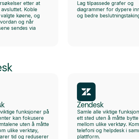
søkelser etter at
Lag tilpassede grafer og
avsluttet. Koble
diagrammer for dypere inn
valgte køene, og
og bedre beslutningstakin
hvordan og når
sene sendes via
esk
sk
Zendesk
 viktige funksjoner på
Samle alle viktige funksjo
genter kan fokusere
ett sted uten å måtte bytte
mtalene uten å måtte
mellom ulike verktøy. Kom
om ulike verktøy,
telefoni og helpdesk i sa
rer tid og reduserer
plattform.