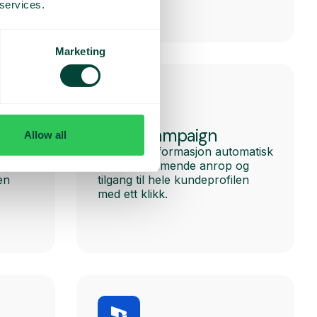
 services.
Marketing
ActiveCampaign
Allow all
matisk
Få kundeinformasjon automatisk
og
ved innkommende anrop og
en
tilgang til hele kundeprofilen
med ett klikk.