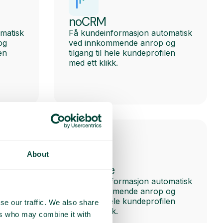
noCRM
matisk
Få kundeinformasjon automatisk
og
ved innkommende anrop og
en
tilgang til hele kundeprofilen
med ett klikk.
About
Pipedrive
matisk
Få kundeinformasjon automatisk
og
ved innkommende anrop og
en
tilgang til hele kundeprofilen
se our traffic. We also share
med ett klikk.
ers who may combine it with