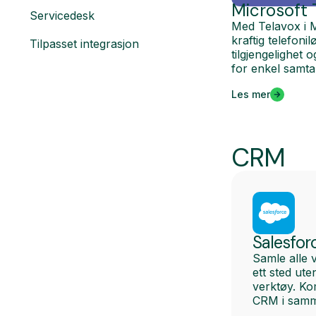
Microsoft
Servicedesk
Med Telavox i 
kraftig telefoni
Tilpasset integrasjon
tilgjengelighet 
for enkel samta
Les mer
CRM
Salesfor
Samle alle 
ett sted ut
verktøy. Ko
CRM i samm