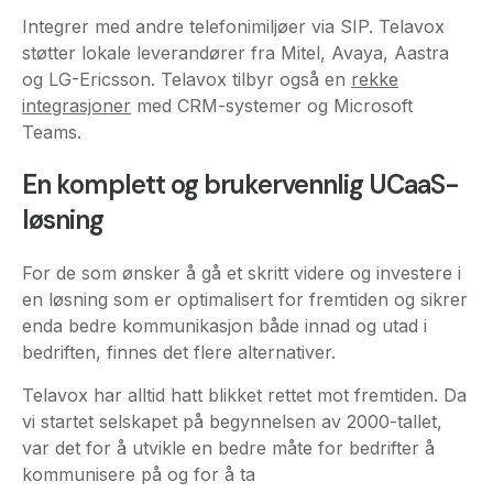
integrasjoner
med CRM-systemer og Microsoft
Teams.
En komplett og brukervennlig UCaaS-
løsning
For de som ønsker å gå et skritt videre og investere i
en løsning som er optimalisert for fremtiden og sikrer
enda bedre kommunikasjon både innad og utad i
bedriften, finnes det flere alternativer.
Telavox har alltid hatt blikket rettet mot fremtiden. Da
vi startet selskapet på begynnelsen av 2000-tallet,
var det for å utvikle en bedre måte for bedrifter å
kommunisere på og for å ta
forretningskommunikasjon til skyen. Vi skiller oss fra
mange andre UCaaS-leverandører ved at vi har
utviklet og eier alt selv. Etter å ha jobbet med telefoni