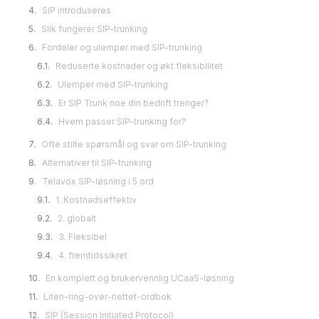
SIP introduseres
Slik fungerer SIP-trunking
Fordeler og ulemper med SIP-trunking
Ofte stilte spørsmål og svar om SIP-trunking
Alternativer til SIP-trunking
Telavox SIP-løsning i 5 ord
En komplett og brukervennlig UCaaS-løsning
Liten-ring-over-nettet-ordbok
Lydkodek
DID (Direct Inward Dial)
DSL (Digital Subscriber Line)
IDSN (Integrated Services Digital Network)
IP (Internett-protokoll)
PSTN (offentlig telefonnettverk)
SIP (Session Initiated Protocol)
QoS (tjenestekvalitet)
SIP-telefon
Softphone
UCaaS (Unified Communications as a Service)