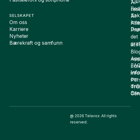
Karriere
De
Prø
Nyheter
det
Bærekraft og samfunn
grat
RES
Blo
App
ANN
FA
Juri
Inf
inf
om
Per
drift
Tru
Sit
Cen
@ 2026 Telavox. All rights
reserved.