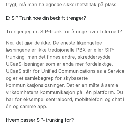
Trenger jeg en SIP-trunk for å ringe over Internett?
Nei, det gjør de ikke. De eneste tilgjengelige
løsningene er ikke tradisjonelle PBX-er eller SIP-
trunking, men det finnes andre, skreddersydde
UCaaS-løsninger som er enda mer fordelaktige.
UCaaS
står for Unified Communications as a Service
og er et samlebegrep for skybaserte
kommunikasjonsløsninger. Det er en måte å samle
virksomhetens kommunikasjon på i én plattform. Du
har for eksempel sentralbord, mobiltelefoni og chat i
én og samme app.
Hvem passer SIP-trunking for?
SIP-trunking er en smart løsning for større bedrifter
som bruker mange forskjellige nummer. Det passer
også for bedrifter som har et eksisterende