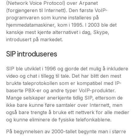
hjemmedatamaskiner, kom i 1995. I 2003 ble det
kanskje mest kjente alternativet i dag, Skype,
introdusert på markedet.
SIP introduseres
SIP ble utviklet i 1996 og gjorde det mulig å inkludere
video og chat i tillegg til tale. Det har blitt den mest
brukte taleprotokollen som er kompatibel med IP-
baserte PBX-er og andre typer VoIP-produkter.
Mange selskaper anerkjente tidlig SIP, ettersom de
ikke bare kunne føre samtaler over Internett, men
også bare trengte å bruke ett nettverk for alle medier
og kunne eliminere de fysiske telefonkablene.
På begynnelsen av 2000-tallet begynte man i større
grad å bruke kabler og DSL-tilkoblinger til
internettjenester i stedet for analoge PSTN-linjer.
Dette betydde raskere internett, noe som i sin tur