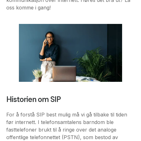
Historien om SIP
For å forstå SIP best mulig må vi gå tilbake til tiden
før internett. I telefonsamtalens barndom ble
fasttelefoner brukt til å ringe over det analoge
offentlige telefonnettet (PSTN), som bestod av
kobberlinjer (PRI). På den tiden var det nødvendig
med en fysisk forbindelse mellom to punkter for at
en samtale skulle fungere. Etter hvert som tjenesten