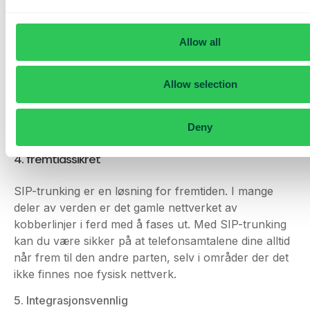
gammeldagse fysiske telefonlinjer var det en
tidkrevende og kompleks oppgave å øke antallet
telefonlinjer i virksomheten. Moderne VoIP-løsninger
Allow all
med SIP-trunking gjør denne typen endringer nesten
øyeblikkelig.
Allow selection
4. fremtidssikret
Deny
SIP-trunking er en løsning for fremtiden. I mange
deler av verden er det gamle nettverket av
kobberlinjer i ferd med å fases ut. Med SIP-trunking
kan du være sikker på at telefonsamtalene dine alltid
når frem til den andre parten, selv i områder der det
ikke finnes noe fysisk nettverk.
5. Integrasjonsvennlig
Integrer med andre telefonimiljøer via SIP. Telavox
støtter lokale leverandører fra Mitel, Avaya, Aastra
og LG-Ericsson. Telavox tilbyr også en
rekke