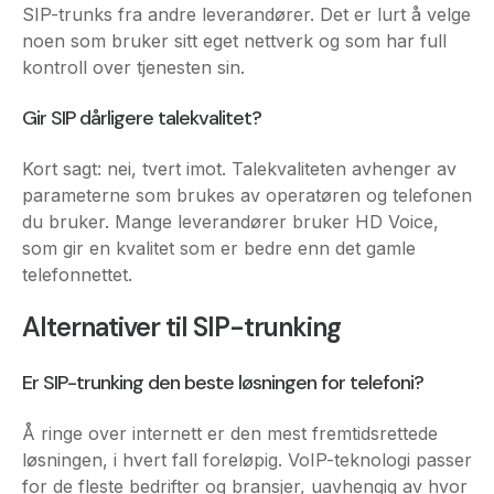
Gir SIP dårligere talekvalitet?
Kort sagt: nei, tvert imot. Talekvaliteten avhenger av
parameterne som brukes av operatøren og telefonen
du bruker. Mange leverandører bruker HD Voice,
som gir en kvalitet som er bedre enn det gamle
telefonnettet.
Alternativer til SIP-trunking
Er SIP-trunking
den beste løsningen for telefoni?
Å ringe over internett er den mest fremtidsrettede
løsningen, i hvert fall foreløpig. VoIP-teknologi passer
for de fleste bedrifter og bransjer, uavhengig av hvor
mye dere ringer eller hvor dere har kontorer. Det du
bør gjøre, er å se på hvilke telefonibehov du har, og
hva du vil trenge i fremtiden.