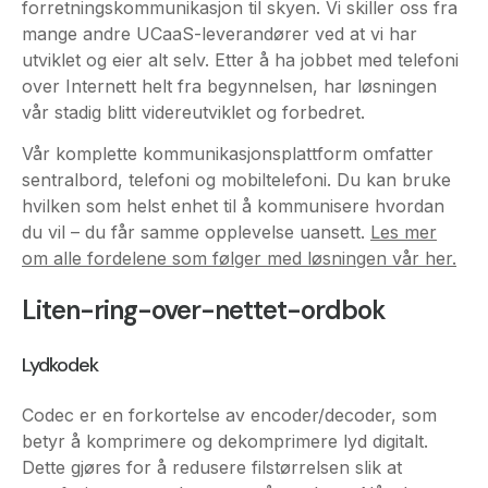
over Internett helt fra begynnelsen, har løsningen
vår stadig blitt videreutviklet og forbedret.
Vår komplette kommunikasjonsplattform omfatter
sentralbord, telefoni og mobiltelefoni. Du kan bruke
hvilken som helst enhet til å kommunisere hvordan
du vil – du får samme opplevelse uansett.
Les mer
om alle fordelene som følger med løsningen vår her.
Liten-ring-over-nettet-ordbok
Lydkodek
Codec er en forkortelse av encoder/decoder, som
betyr å komprimere og dekomprimere lyd digitalt.
Dette gjøres for å redusere filstørrelsen slik at
overføringen over Internett går raskere. Når det
gjelder samtaler over Internett, betyr dette at
stemmen, dvs. lydsignalet, komprimeres digitalt, og