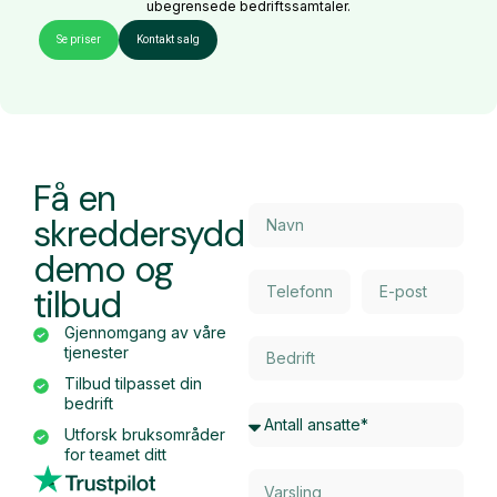
Få en
skreddersydd
demo og
tilbud
Gjennomgang av våre
tjenester
Tilbud tilpasset din
bedrift
Utforsk bruksområder
for teamet ditt
Basert på 430 anmeldelser
Jeg har lest Telavox'