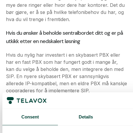
Hvis du ønsker å beholde sentralbordet ditt og er på
utkikk etter en nedskalert løsning
Hvis du nylig har investert i en skybasert PBX eller
har en fast PBX som har fungert godt i mange år,
kan du velge å beholde den, men integrere den med
SIP. En nyere skybasert PBX er sannsynligvis
allerede IP-kompatibel, men en eldre PBX må kanskje
oppgraderes for å implementere SIP.
Telavox’ SIP-trunking-tjeneste gjør at du kan beholde
den telefonsentralen du har, men du bruker oss som
operatør. Det betyr at vi kobler opp samtalene og
håndterer integrasjonen med en SIP-trunk, som gjør
at du kan ringe over internett. For at dette skal
fungere, må du selvfølgelig
Consent
Details
Telavox SIP-løsning i 5 ord