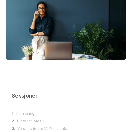
Seksjoner
Innledning
Historien om SIP
Verdens første VoIP-samtale