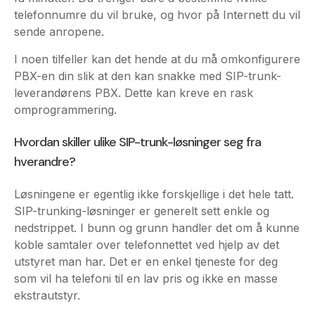
I noen tilfeller kan det hende at du må omkonfigurere
PBX-en din slik at den kan snakke med SIP-trunk-
leverandørens PBX. Dette kan kreve en rask
omprogrammering.
Hvordan skiller ulike SIP-trunk-løsninger seg fra
hverandre?
Løsningene er egentlig ikke forskjellige i det hele tatt.
SIP-trunking-løsninger er generelt sett enkle og
nedstrippet. I bunn og grunn handler det om å kunne
koble samtaler over telefonnettet ved hjelp av det
utstyret man har. Det er en enkel tjeneste for deg
som vil ha telefoni til en lav pris og ikke en masse
ekstrautstyr.
Gjør en prissammenligning og gå gjennom ulike
leverandørers tilbud. Spør dem for eksempel hva
som skjer hvis internettforbindelsen din er nede, og