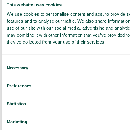
This website uses cookies
1. Kostnadseffektiv
We use cookies to personalise content and ads, to provide s
features and to analyse our traffic. We also share informatio
Lavere kostnader for virksomheten din. Du trenger
use of our site with our social media, advertising and analyt
ikke lenger fysiske telefonlinjer som er ufleksible og
may combine it with other information that you’ve provided to
dyre å vedlikeholde. Internasjonale samtaler blir også
they’ve collected from your use of their services.
mye billigere.
2.
globalt
Consent
Necessary
Selection
Telavox bruker Voxbones globale SIP-trunking-
tjeneste, og vi kan derfor tilby numre i over 65 land. I
Preferences
tillegg bruker mange Telavox-kunder sine nordiske
kontoer til sine kontaktsentre over hele verden.
Statistics
3. Fleksibel
Tilpass deg til det virksomheten din trenger akkurat
Marketing
nå ved å enkelt skalere opp eller ned. Med