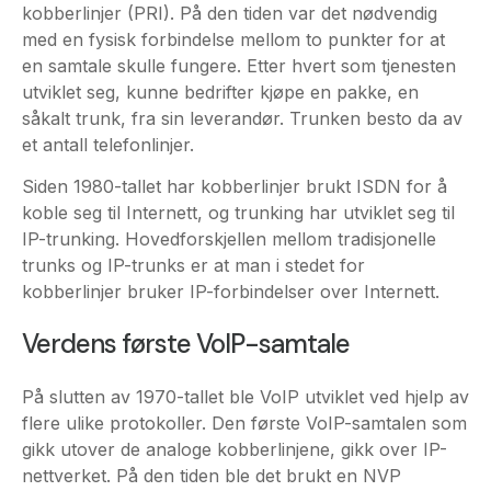
utviklet seg, kunne bedrifter kjøpe en pakke, en
såkalt trunk, fra sin leverandør. Trunken besto da av
et antall telefonlinjer.
Siden 1980-tallet har kobberlinjer brukt ISDN for å
koble seg til Internett, og trunking har utviklet seg til
IP-trunking. Hovedforskjellen mellom tradisjonelle
trunks og IP-trunks er at man i stedet for
kobberlinjer bruker IP-forbindelser over Internett.
Verdens første VoIP-samtale
På slutten av 1970-tallet ble VoIP utviklet ved hjelp av
flere ulike protokoller. Den første VoIP-samtalen som
gikk utover de analoge kobberlinjene, gikk over IP-
nettverket. På den tiden ble det brukt en NVP
(Network Voice Protocol) over Arpanet
(forgjengeren til Internett). Den første VoIP-
programvaren som kunne installeres på