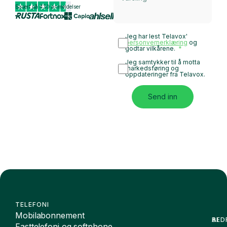
personvernerklæring
og
godtar vilkårene.
Jeg samtykker til å motta
markedsføring og
oppdateringer fra Telavox.
Send inn
TELEFONI
Mobilabonnement
BED
AI
Fasttelefoni og softphone
AI-
TJE
Bedr
rese
Sak
AI
SELSKAPET
Om oss
Int
Assi