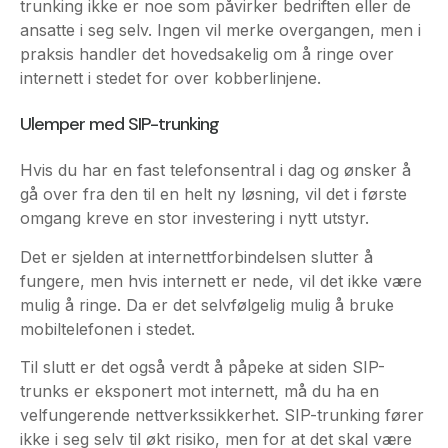
internett i stedet for over kobberlinjene.
Ulemper med SIP-trunking
Hvis du har en fast telefonsentral i dag og ønsker å
gå over fra den til en helt ny løsning, vil det i første
omgang kreve en stor investering i nytt utstyr.
Det er sjelden at internettforbindelsen slutter å
fungere, men hvis internett er nede, vil det ikke være
mulig å ringe. Da er det selvfølgelig mulig å bruke
mobiltelefonen i stedet.
Til slutt er det også verdt å påpeke at siden SIP-
trunks er eksponert mot internett, må du ha en
velfungerende nettverkssikkerhet. SIP-trunking fører
ikke i seg selv til økt risiko, men for at det skal være
trygt, må man ha egnede sikkerhetstiltak på plass.
Er SIP Trunk noe din bedrift trenger?