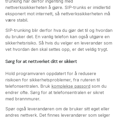
være stabil.
SIP-trunking blir derfor hva du gjør det til og hvordan
du bruker det. En vanlig telefon kan også utgjøre en
sikkerhetsrisiko. Så hvis du velger en leverandør som
vet hvordan den skal settes opp, er det veldig trygt.
Sørg for at nettverket ditt er sikkert
Hold programvaren oppdatert for å redusere
risikoen for sikkerhetsproblemer, fra ruteren til
telefonsentralen. Bruk
komplekse passord
som du
endrer ofte. Sørg for at telefonsentralen er sikret
med brannmurer.
Spør også leverandøren om de bruker sitt eget eller
andres nettverk. Det finnes leverandører som selger
SIP-trunks fra andre leverandører. Det er lurt å velge
noen som bruker sitt eget nettverk og som har full
kontroll over tjenesten sin.