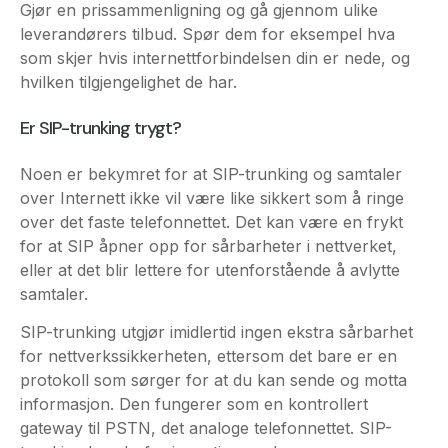
hvilken tilgjengelighet de har.
Er SIP-trunking trygt?
Noen er bekymret for at SIP-trunking og samtaler
over Internett ikke vil være like sikkert som å ringe
over det faste telefonnettet. Det kan være en frykt
for at SIP åpner opp for sårbarheter i nettverket,
eller at det blir lettere for utenforstående å avlytte
samtaler.
SIP-trunking utgjør imidlertid ingen ekstra sårbarhet
for nettverkssikkerheten, ettersom det bare er en
protokoll som sørger for at du kan sende og motta
informasjon. Den fungerer som en kontrollert
gateway til PSTN, det analoge telefonnettet. SIP-
trunking har derfor ingenting med
nettverkssikkerheten å gjøre. SIP-trunks er imidlertid
eksponert mot internett, så nettverkssikkerheten må