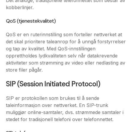
QoS er en ruterinnstilling som forteller nettverket at
det skal prioritere taleanrop for å unngå forstyrrelser
og tap av kvalitet. Med QoS-innstillingen
opprettholdes lydkvaliteten selv når datakrevende
aktiviteter som strømming av video eller nedlasting av
store filer pågår.
SIP (Session Initiated Protocol)
SIP er protokollen som brukes til å sende
taleinformasjon over nettverket. En SIP-trunk
muliggjør online-samtaler, dvs. strømmede samtaler i
stedet for tradisjonell telefoni over telefonnettet.
SIP-telefon
Maskinvare- eller programvarebaserte telefoner som
bruker VoIP til å ringe. Det er et annet navn for VoIP-