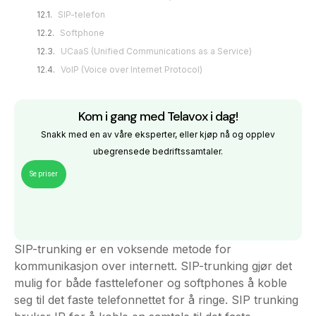
VoIP (Voice over Internet Protocol)
Kom i gang med Telavox i dag!
Snakk med en av våre eksperter, eller kjøp nå og opplev
ubegrensede bedriftssamtaler.
Se priser
SIP-trunking er en voksende metode for
kommunikasjon over internett. SIP-trunking gjør det
mulig for både fasttelefoner og softphones å koble
seg til det faste telefonnettet for å ringe. SIP trunking
bruker IP for å koble en samtale til det faste
telefonnettet (PSTN) i stedet for den tradisjonelle
tilnærmingen med PRI eller analoge linjer. SIP-
trunking kobler dermed internettleverandøren din til