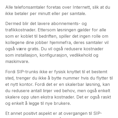
Dermed blir det lavere abonnements- og
trafikkostnader. Ettersom løsningen gjelder for alle
som er koblet til bedriften, spiller det ingen rolle om
kollegene dine jobber hjemmefra, deres samtaler vil
også være gratis. Du vil også redusere kostnader
som installasjon, konfigurasjon, vedlikehold og
maskinvare.
Fordi SIP-trunks ikke er fysisk knyttet til et bestemt
sted, trenger du ikke å bytte nummer hvis du flytter til
et nytt kontor. Fordi det er en skalerbar løsning, kan
du redusere antall linjer ved behov, men også enkelt
skalere opp uten ekstra kostnader. Det er også raskt
og enkelt å legge til nye brukere.
Et annet positivt aspekt er at overgangen til SIP-
trunking ikke er noe som påvirker bedriften eller de
ansatte i seg selv. Ingen vil merke overgangen, men i
praksis handler det hovedsakelig om å ringe over