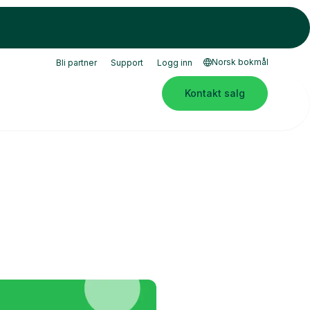
Norsk bokmål
Bli partner
Support
Logg inn
Kontakt salg