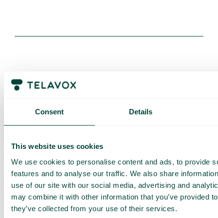
Få en
skreddersydd
demo og
Consent
Details
tilbud
Gjennomgang av våre
This website uses cookies
tjenester
We use cookies to personalise content and ads, to provide s
Tilbud tilpasset din
bedrift
features and to analyse our traffic. We also share informatio
use of our site with our social media, advertising and analyt
Utforsk bruksområder
for teamet ditt
may combine it with other information that you’ve provided to
they’ve collected from your use of their services.