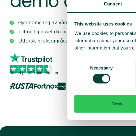
demo og tilbu
Consent
Gjennomgang av våre tjenester
This website uses cookies
Tilbud tilpasset din bedrift
We use cookies to personalis
Utforsk bruksområder for teamet ditt
information about your use of
other information that you’ve
Consent
Necessary
Selection
Basert på 430 anmeldelser
Deny