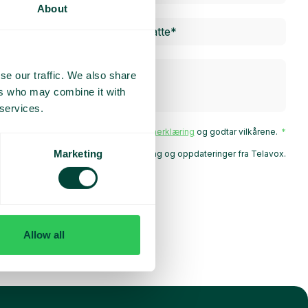
About
se our traffic. We also share
ers who may combine it with
 services.
Jeg har lest Telavox'
personvernerklæring
og godtar vilkårene.
Marketing
Jeg samtykker til å motta markedsføring og oppdateringer fra Telavox.
Send inn
Allow all