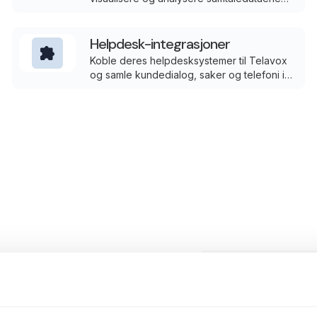
dine, slik at du får innsikt som hjelper deg
med å optimalisere virksomheten og ta
datadrevne beslutninger.
Helpdesk-integrasjoner
Koble deres helpdesksystemer til Telavox
og samle kundedialog, saker og telefoni i
én og samme app.
rsydd