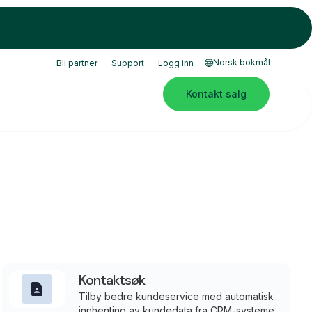
Norsk bokmål
Bli partner
Support
Logg inn
Kontakt salg
Kontaktsøk
Tilby bedre kundeservice med automatisk
innhenting av kundedata fra CRM-systemet.