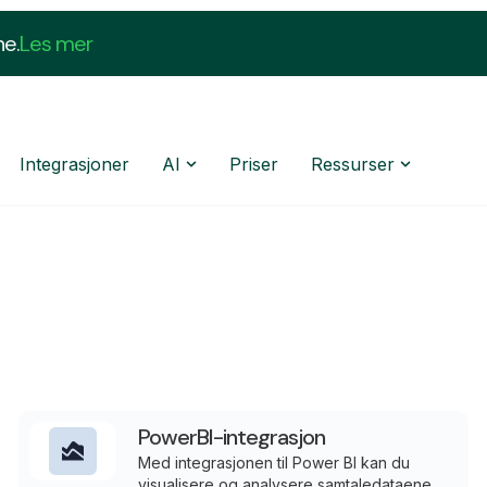
ne.
Les mer
Integrasjoner
AI
Priser
Ressurser
PowerBI-integrasjon
Med integrasjonen til Power BI kan du
visualisere og analysere samtaledataene