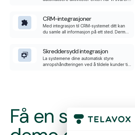
ringer eller avslutter en samtale. Koble
telefonien deres til deres eksisterende
system, for eksempel deres CRM, og trigg
CRM-integrasjoner
automatiske hendelser i deres
Med integrasjon til CRM-systemet ditt kan
tredjepartssystem.
du samle all informasjon på ett sted. Dermed
kan du yte rask og relevant kundeservice
uten å måtte lete opp informasjon manuelt.
Skreddersydd integrasjon
La systemene dine automatisk styre
anropshåndteringen ved å tildele kunder til
riktig avdeling, kundeansvarlig eller VIP-kø.
Tilpass flyten til dine spesifikke behov
direkte i appen vår.
Få en skredde