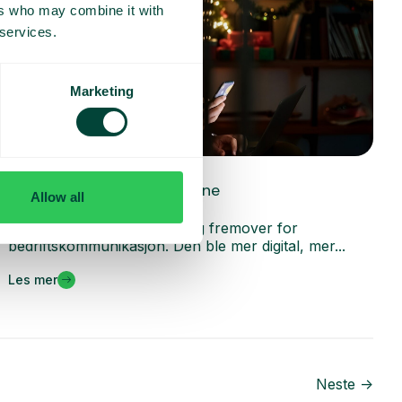
ers who may combine it with
 services.
Marketing
Generelt
Innsikt som preger moderne
Allow all
bedriftskommunikasjon
2025 markerte et tydelig steg fremover for
bedriftskommunikasjon. Den ble mer digital, mer...
Les mer
Neste ->