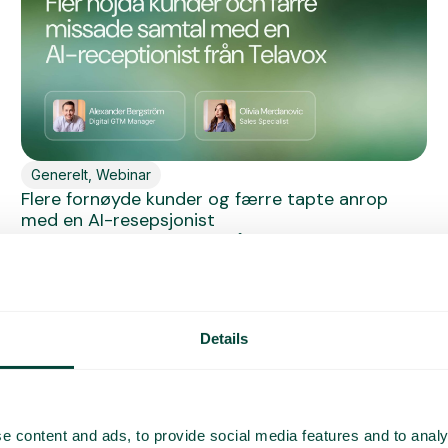
Generelt
,
Webinar
Flere fornøyde kunder og færre tapte anrop
med en AI-resepsjonist
Gikk du glipp av webinaret vårt? kke noe problem –
nå har du...
Les mer
Details
e content and ads, to provide social media features and to analy