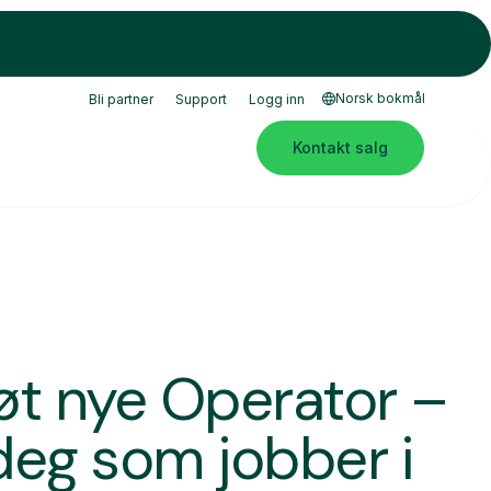
Norsk bokmål
Bli partner
Support
Logg inn
Kontakt salg
øt nye Operator –
 deg som jobber i