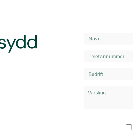
rsydd
d