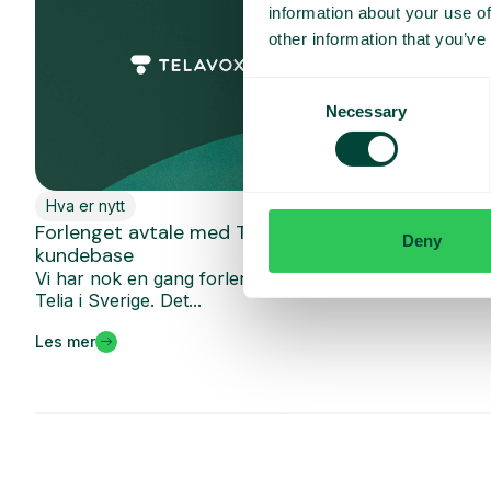
information about your use of
other information that you’ve
Consent
Necessary
Selection
Hva er nytt
Forlenget avtale med Telia for vår eksisterende
Deny
kundebase
Vi har nok en gang forlenget vårt samarbeid med
Telia i Sverige. Det...
Les mer