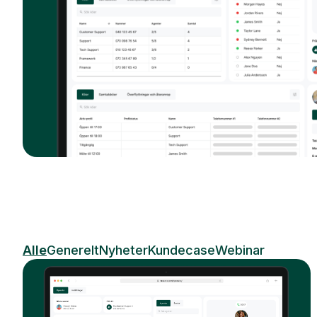
Alle
Generelt
Nyheter
Kundecase
Webinar