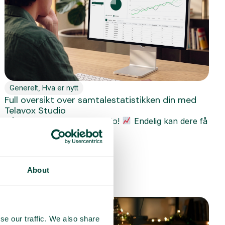
Generelt
,
Hva er nytt
Full oversikt over samtalestatistikken din med
Telavox Studio
Nå lanserer vi Telavox Studio!
Endelig kan dere få
full kontroll over...
Les mer
About
se our traffic. We also share