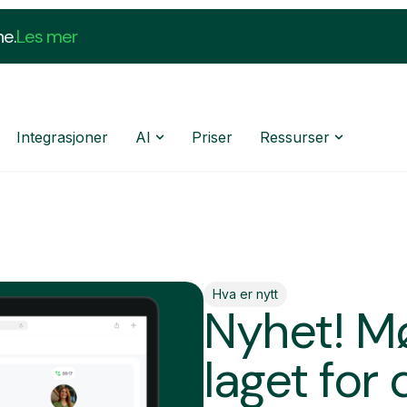
ne.
Les mer
Integrasjoner
AI
Priser
Ressurser
Hva er nytt
Nyhet! M
laget for