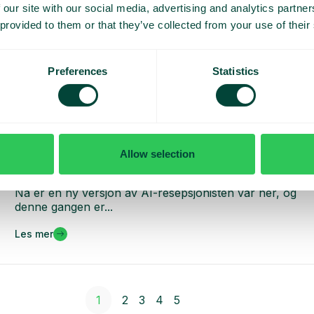
 our site with our social media, advertising and analytics partn
 provided to them or that they’ve collected from your use of their
Preferences
Statistics
Generelt
,
Hva er nytt
Nå lanserer vi en oppgradert versjon av vår AI-
Allow selection
resepsjonist, bygget for at du skal ha 100%
kontroll
Nå er en ny versjon av AI-resepsjonisten vår her, og
denne gangen er...
Les mer
1
2
3
4
5