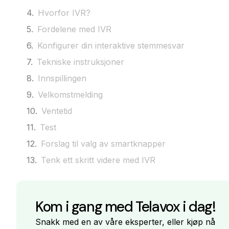
Hvorfor IVR?
Fordelene med IVR
Konfigurer din interaktive stemmesvar
Tekniske instruksjoner
Innspillingen
Velkomstmelding
Ventetid
Test
Forslag til valg av smartknapper
Tenk ett skritt videre med IVR
Kom i gang med Telavox i dag!
Snakk med en av våre eksperter, eller kjøp nå