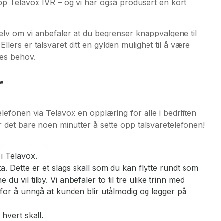
pp Telavox IVR – og vi har også produsert en
kort
 selv om vi anbefaler at du begrenser knappvalgene til
Ellers er talsvaret ditt en gylden mulighet til å være
nes behov.
r
lefonen via Telavox en opplæring for alle i bedriften
r det bare noen minutter å sette opp talsvaretelefonen!
i Telavox.
a. Dette er et slags skall som du kan flytte rundt som
 du vil tilby. Vi anbefaler to til tre ulike trinn med
 for å unngå at kunden blir utålmodig og legger på
 hvert skall.