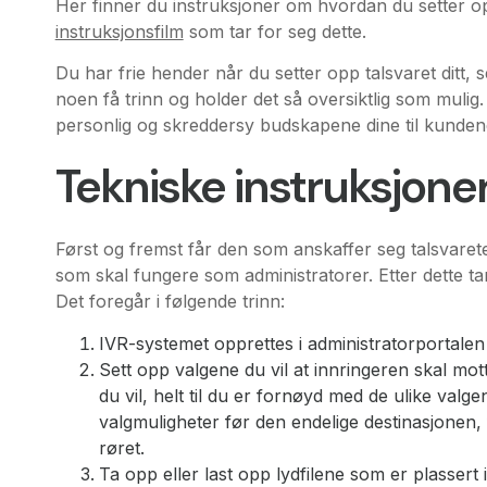
Her finner du instruksjoner om hvordan du setter o
instruksjonsfilm
som tar for seg dette.
Du har frie hender når du setter opp talsvaret ditt,
noen få trinn og holder det så oversiktlig som mulig. 
personlig og skreddersy budskapene dine til kunde
Tekniske instruksjone
Først og fremst får den som anskaffer seg talsvarete
som skal fungere som administratorer. Etter dette ta
Det foregår i følgende trinn:
IVR-systemet opprettes i administratorportalen 
Sett opp valgene du vil at innringeren skal mott
du vil, helt til du er fornøyd med de ulike valgene
valgmuligheter før den endelige destinasjonen,
røret.
Ta opp eller last opp lydfilene som er plassert i