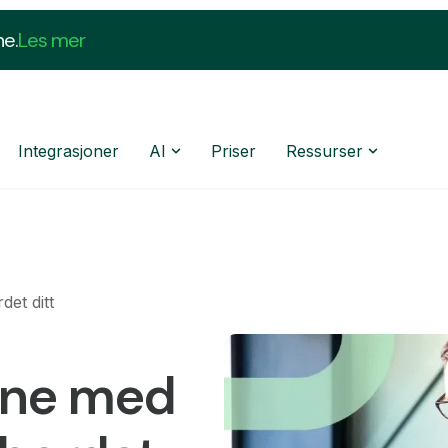
ne.
Les mer
Integrasjoner
AI
Priser
Ressurser
det ditt
ene med