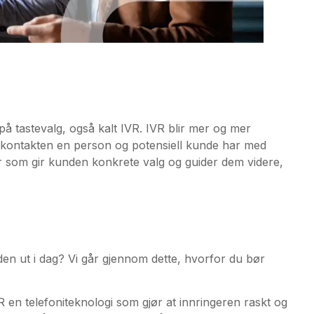
på tastevalg, også kalt IVR. IVR blir mer og mer
te kontakten en person og potensiell kunde har med
var som gir kunden konkrete valg og guider dem videre,
den ut i dag? Vi går gjennom dette, hvorfor du bør
VR en telefoniteknologi som gjør at innringeren raskt og