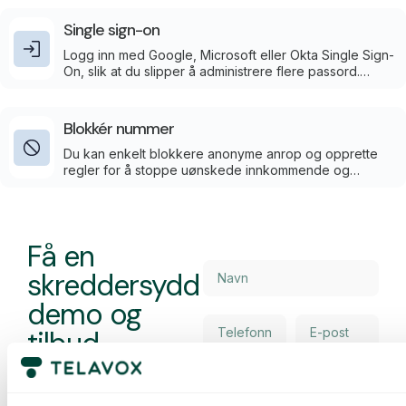
Single sign-on
Logg inn med Google, Microsoft eller Okta Single Sign-
On, slik at du slipper å administrere flere passord.
Telavox integreres enkelt og sikkert med ditt
eksisterende påloggingssystem.
Blokkér nummer
Du kan enkelt blokkere anonyme anrop og opprette
regler for å stoppe uønskede innkommende og
utgående anrop. Du kan tilpasse blokkeringen for
enkeltbrukere eller i bulk via administratorportalen.
Få en
skreddersydd
demo og
tilbud
Gjennomgang av våre
tjenester