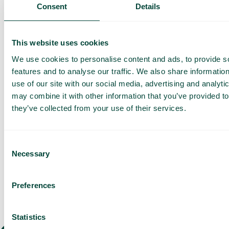
Tilbud tilpasset din
Consent
Details
bedrift
Utforsk bruksområder
for teamet ditt
This website uses cookies
We use cookies to personalise content and ads, to provide s
Basert på 430 anmeldelser
features and to analyse our traffic. We also share informatio
use of our site with our social media, advertising and analyt
Jeg har lest Telavox'
may combine it with other information that you’ve provided to
personvernerklæring
og
godtar vilkårene.
they’ve collected from your use of their services.
Jeg samtykker til å motta
markedsføring og
oppdateringer fra Telavox.
Consent
Send inn
Necessary
Selection
Preferences
Statistics