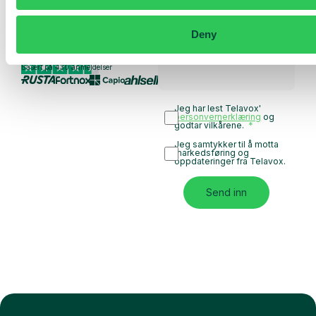
Utforsk bruksområder
for teamet ditt
Deny
Basert på 430 anmeldelser
Jeg har lest Telavox'
personvernerklæring
og
godtar vilkårene.
Jeg samtykker til å motta
markedsføring og
oppdateringer fra Telavox.
Send inn