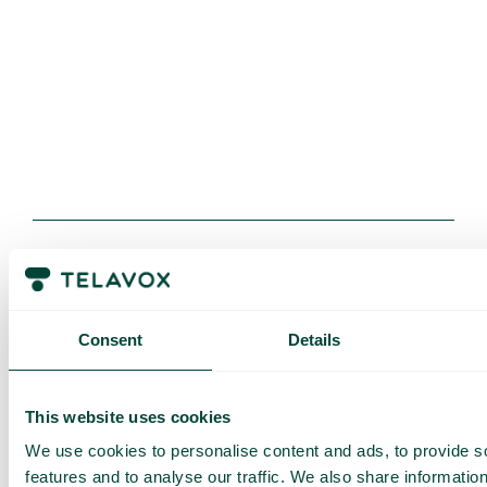
Få en
Consent
Details
skreddersydd
demo og
tilbud
This website uses cookies
We use cookies to personalise content and ads, to provide s
Gjennomgang av våre
tjenester
features and to analyse our traffic. We also share informatio