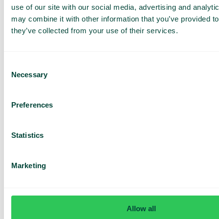
use of our site with our social media, advertising and analyt
Tilbud tilpasset din
bedrift
may combine it with other information that you’ve provided to
they’ve collected from your use of their services.
Utforsk bruksområder
for teamet ditt
Consent
Basert på 430 anmeldelser
Necessary
Selection
Jeg har lest Telavox'
personvernerklæring
og
Preferences
godtar vilkårene.
Jeg samtykker til å motta
markedsføring og
oppdateringer fra Telavox.
Statistics
Send inn
Marketing
Allow all