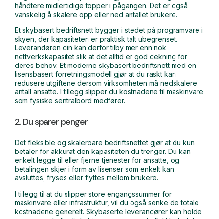
håndtere midlertidige topper i pågangen. Det er også
vanskelig å skalere opp eller ned antallet brukere.
Et skybasert bedriftsnett bygger i stedet på programvare i
skyen, der kapasiteten er praktisk talt ubegrenset.
Leverandøren din kan derfor tilby mer enn nok
nettverkskapasitet slik at det alltid er god dekning for
deres behov. Et moderne skybasert bedriftsnett med en
lisensbasert forretningsmodell gjør at du raskt kan
redusere utgiftene dersom virksomheten må nedskalere
antall ansatte. I tillegg slipper du kostnadene til maskinvare
som fysiske sentralbord medfører.
2. Du sparer penger
Det fleksible og skalerbare bedriftsnettet gjør at du kun
betaler for akkurat den kapasiteten du trenger. Du kan
enkelt legge til eller fjerne tjenester for ansatte, og
betalingen skjer i form av lisenser som enkelt kan
avsluttes, fryses eller flyttes mellom brukere.
I tillegg til at du slipper store engangssummer for
maskinvare eller infrastruktur, vil du også senke de totale
kostnadene generelt. Skybaserte leverandører kan holde