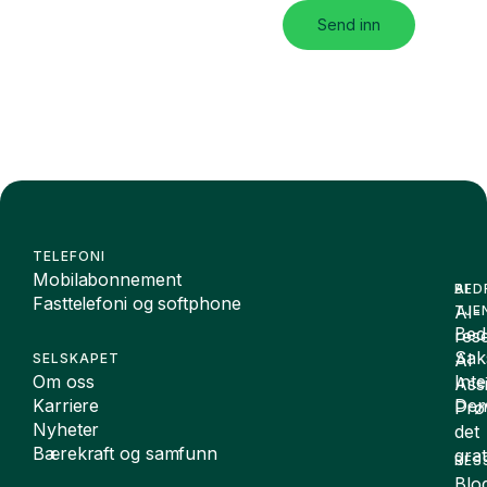
Send inn
TELEFONI
Mobilabonnement
BED
AI
Fasttelefoni og softphone
AI-
TJE
Bedr
rese
Sak
AI
SELSKAPET
Om oss
Int
Assi
Karriere
De
Prø
Nyheter
det
Bærekraft og samfunn
grat
RES
Blo