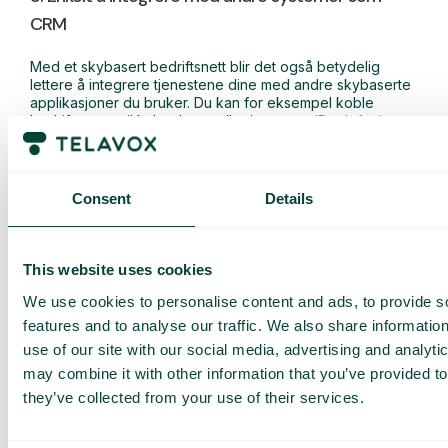
CRM
Med et skybasert bedriftsnett blir det også betydelig
lettere å integrere tjenestene dine med andre skybaserte
applikasjoner du bruker. Du kan for eksempel koble
bedriftsnettet til kalenderen eller i
ntegrere IP-telefoni,
CRM og kundestøtte
med hverandre. Et skybasert
bedriftsnett er rett og slett en moderne hub for
kommunikasjon og samarbeid som gir bedriften din
tydelige konkurransefordelar.
Consent
Details
6. Det fremmer internt samarbeid og øker
produktiviteten
This website uses cookies
We use cookies to personalise content and ads, to provide s
Med et virtuelt bedriftsnett får teamet ditt også bedre
forutsetninger for internt samarbeid, og du vil oppleve
features and to analyse our traffic. We also share informatio
høyere produktivitet. Ved hjelp av en rekke funksjoner
use of our site with our social media, advertising and analyt
som chat, videokonferanser og integrasjoner med andre
may combine it with other information that you’ve provided to
systemer, blir arbeidsdagene både enklere og mer
effektive.
they’ve collected from your use of their services.
Riktig valg av et virtuelt bedriftsnett gjør det enkelt å
håndtere den interne kommunikasjonen. Tilpass din egen