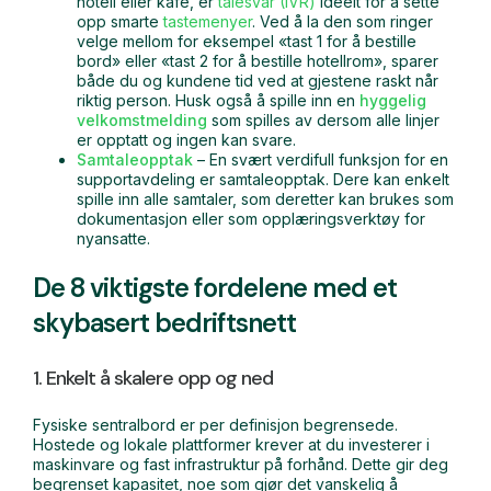
hotell eller kafé, er
talesvar (IVR)
ideelt for å sette
opp smarte
tastemenyer
. Ved å la den som ringer
velge mellom for eksempel «tast 1 for å bestille
bord» eller «tast 2 for å bestille hotellrom», sparer
både du og kundene tid ved at gjestene raskt når
riktig person. Husk også å spille inn en
hyggelig
velkomstmelding
som spilles av dersom alle linjer
er opptatt og ingen kan svare.
Samtaleopptak
– En svært verdifull funksjon for en
supportavdeling er samtaleopptak. Dere kan enkelt
spille inn alle samtaler, som deretter kan brukes som
dokumentasjon eller som opplæringsverktøy for
nyansatte.
De 8 viktigste fordelene med et
skybasert bedriftsnett
1. Enkelt å skalere opp og ned
Fysiske sentralbord er per definisjon begrensede.
Hostede og lokale plattformer krever at du investerer i
maskinvare og fast infrastruktur på forhånd. Dette gir deg
begrenset kapasitet, noe som gjør det vanskelig å