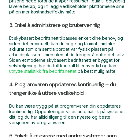
prisene nede fordi de kjøper ressurser i bulk til betydelig
lavere beløp, og i tillegg vedlikeholder plattformene sine
på en mer kostnadseffektiv måte.
3. Enkel å administrere og brukervennlig
Et skybasert bedriftsnett tilpasses enkelt dine behov, og
siden det er virtuelt, kan du ringe og ta imot samtaler
akkurat som om sentralbordet var fysisk plassert på
arbeidsplassen – men uten at du trenger å drifte det selv.
Siden et moderne skybasert bedriftsnett er bygget for
selvbetjening, har du full kontroll til enhver tid og kan
utnytte statistikk fra bedriftsnettet
på best mulig måte.
4. Programvaren oppdateres kontinuerlig – du
trenger ikke å utføre vedlikehold
Du kan være trygg på at programvaren din oppdateres
kontinuerlig. Oppdateringer vises automatisk på systemet
ditt, og du har alltid tilgang til den nyeste og beste
versjonen av programvaren.
5. Enkelt å integrere med andre systemer som