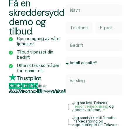
Få en
skreddersydd
demo og
tilbud
Gjennomgang av våre
tjenester
Tilbud tilpasset din
bedrift
Utforsk bruksområder
for teamet ditt
Basert på 430 anmeldelser
Jeg har lest Telavox'
personvernerklæring
og
godtar vilkårene.
Jeg samtykker til å motta
markedsføring og
oppdateringer fra Telavox.