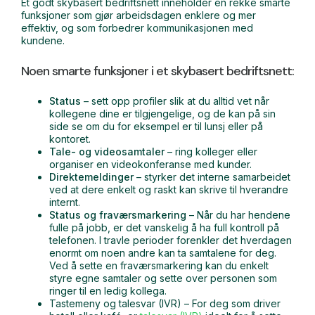
Et godt skybasert bedriftsnett inneholder en rekke smarte
funksjoner som gjør arbeidsdagen enklere og mer
effektiv, og som forbedrer kommunikasjonen med
kundene.
Noen smarte funksjoner i et skybasert bedriftsnett:
Status
– sett opp profiler slik at du alltid vet når
kollegene dine er tilgjengelige, og de kan på sin
side se om du for eksempel er til lunsj eller på
kontoret.
Tale- og videosamtaler
– ring kolleger eller
organiser en videokonferanse med kunder.
Direktemeldinger
– styrker det interne samarbeidet
ved at dere enkelt og raskt kan skrive til hverandre
internt.
Status og fraværsmarkering
– Når du har hendene
fulle på jobb, er det vanskelig å ha full kontroll på
telefonen. I travle perioder forenkler det hverdagen
enormt om noen andre kan ta samtalene for deg.
Ved å sette en fraværsmarkering kan du enkelt
styre egne samtaler og sette over personen som
ringer til en ledig kollega.
Tastemeny og talesvar (IVR) – For deg som driver