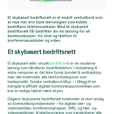
Et skybasert bedriftsnett er et mobilt sentralbord som
er mye mer enn bare teknologien som kobler
bedriftens telefonsamtaler. Med et skybasert
bedriftsnett får bedriften din én løsning for all
kommunikasjon: fra chat og telefoni til
konferansesamtaler og video.
Et skybasert bedrfitsnett
Et skybasert eller virtuelt
bedriftsnet
t er en moderne
løsning som håndterer bedriftstelefoni. I motsetning til
eldre versjoner er det ikke fysisk bundet til sentralutstyr,
men det inneholder alle telefonifunksjoner som
tradisjonelle, fysiske sentralbord tilbyr – i tillegg til en
mengde kraftfulle digitale kommunikasjonsverktøy som
kun er mulige takket være skyen.
Dagens skybaserte bedriftsnett inneholder et stort utvalg
av kommunikasjonstjenester – fra digitale tale- og
videosamtaler, konferansegrupper, SMS, og tale- og
videomeldinger, til telefonsvarere som transkriberer alle