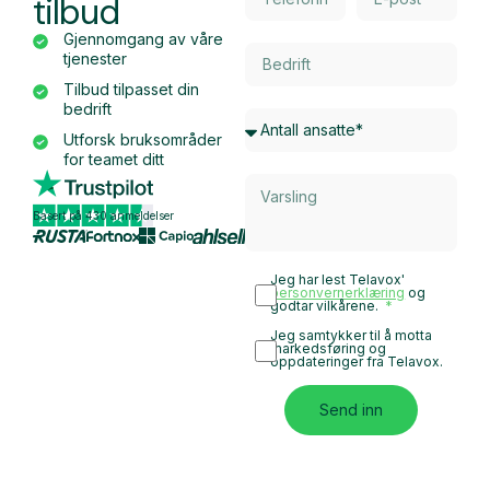
tilbud
Gjennomgang av våre
tjenester
Tilbud tilpasset din
bedrift
Utforsk bruksområder
for teamet ditt
Basert på 430 anmeldelser
Jeg har lest Telavox'
personvernerklæring
og
godtar vilkårene.
Jeg samtykker til å motta
markedsføring og
oppdateringer fra Telavox.
Send inn