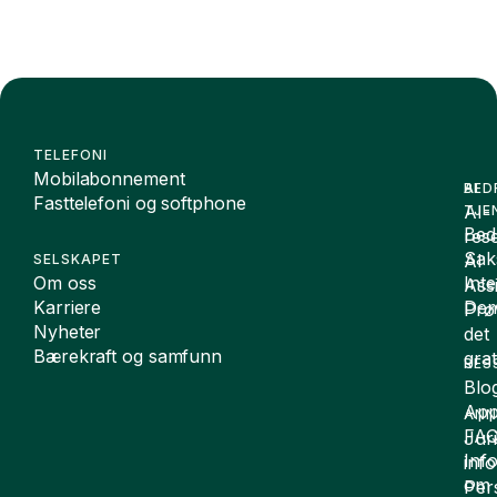
TELEFONI
Mobilabonnement
BED
AI
Fasttelefoni og softphone
AI-
TJE
Bedr
rese
Sak
AI
SELSKAPET
Om oss
Int
Assi
Karriere
De
Prø
Nyheter
det
Bærekraft og samfunn
grat
RES
Blo
App
ANN
FA
Juri
Inf
inf
om
Per