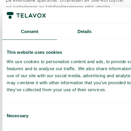
på eventuelle spørsmål. Utførelsen av SIM-kortbytter
og justeringen av telefoniløsningen gikk utrolig
smidig og uten større problemer.»
Også etter onboardingen har Cloudwiser vært en
Consent
Details
stor støtte, noe som verdsettes av Natalie:
«Cloudwiser er fantastiske. Jeg er superfornøyd med
dem, og de er raske til å svare om jeg skriver til dem.
This website uses cookies
Vi sitter mye i våre egne systemer og har ikke så mye
We use cookies to personalise content and ads, to provide s
tid til overs, så da er det deilig at de kan hjelpe til
features and to analyse our traffic. We also share informatio
ved behov.»
use of our site with our social media, advertising and analyt
may combine it with other information that you’ve provided to
they’ve collected from your use of their services.
Consent
Necessary
Selection