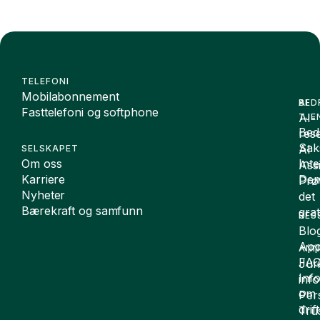
TELEFONI
Mobilabonnement
BED
AI
Fasttelefoni og softphone
AI-
TJE
Bedr
rese
Sak
AI
SELSKAPET
Om oss
Int
Assi
Karriere
De
Prø
Nyheter
det
Bærekraft og samfunn
grat
RES
Blo
App
ANN
FA
Juri
Inf
inf
om
Per
drift
Tru