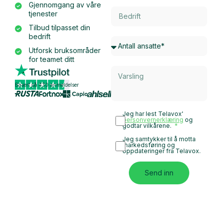
Gjennomgang av våre
tjenester
Tilbud tilpasset din
bedrift
Utforsk bruksområder
for teamet ditt
Basert på 430 anmeldelser
Jeg har lest Telavox'
personvernerklæring
og
godtar vilkårene.
Jeg samtykker til å motta
markedsføring og
oppdateringer fra Telavox.
Send inn