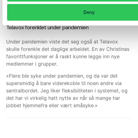
også spart masse tid. Det skal rett og slett bare
Deny
funke.»
Telavox forenklet under pandemien
Under pandemien viste det seg også at Telavox
skulle forenkle det daglige arbeidet. En av Christinas
favorittfunksjoner er å raskt kunne legge inn nye
medlemmer i grupper.
«Flere ble syke under pandemien, og da var det
supersmidig å bare viderekoble til noen andre via
sentralbordet. Jeg liker fleksibiliteten i systemet, og
det har vi virkelig hatt nytte av når så mange har
jobbet hjemmefra eller vært småsyke.»