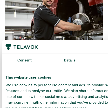
Förenade Bil setter pris på at de ikke er avhengige av
Consent
Details
en ekstern leverandør for å gjøre endringer i
sentralbordet. Uansett hvor de befinner seg, kan de
alltid gjøre raske justeringer via mobilappen.
This website uses cookies
We use cookies to personalise content and ads, to provide s
For Christina var det viktig å finne en løsning som var
features and to analyse our traffic. We also share informatio
enkel å bruke, men som hadde avanserte funksjoner
use of our site with our social media, advertising and analyt
som kunne tilgodese Förenade Bils behov.
may combine it with other information that you’ve provided to
«Nå kan jeg støtte avdelingssjefene på en helt annen