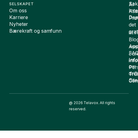
Sak
AI
SELSKAPET
Om oss
Int
Assi
Karriere
De
Prø
Nyheter
det
Bærekraft og samfunn
grat
RES
Blo
App
ANN
FA
Juri
Inf
inf
om
Per
drift
Tru
Sit
Cen
@ 2026 Telavox. All rights
reserved.