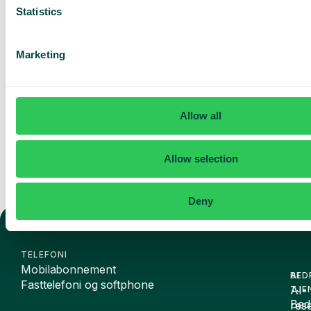
Statistics
Jeg har lest Telavox'
personvernerklæring
og
godtar vilkårene.
Marketing
Jeg samtykker til å motta
markedsføring og
oppdateringer fra Telavox.
Send inn
Allow all
Allow selection
Deny
TELEFONI
Mobilabonnement
BED
AI
Fasttelefoni og softphone
AI-
TJE
Bedr
rese