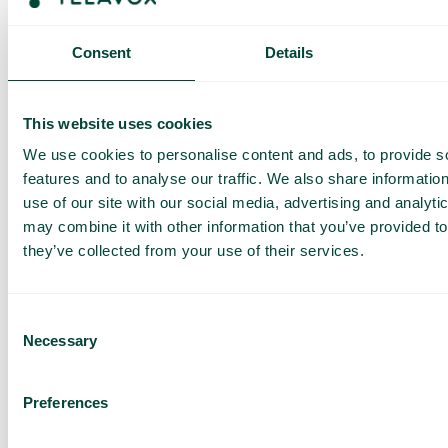
Consent
Details
This website uses cookies
Få en
We use cookies to personalise content and ads, to provide s
skreddersydd
features and to analyse our traffic. We also share informatio
demo og
use of our site with our social media, advertising and analyt
tilbud
may combine it with other information that you’ve provided to
they’ve collected from your use of their services.
Gjennomgang av våre
tjenester
Tilbud tilpasset din
Consent
bedrift
Necessary
Selection
Utforsk bruksområder
for teamet ditt
Preferences
Basert på 430 anmeldelser