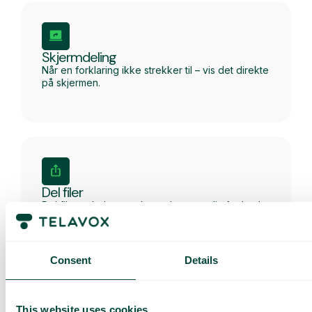
Skjermdeling
Når en forklaring ikke strekker til – vis det direkte
på skjermen.
Del filer
Del filer enkelt og raskt med teamet ditt for bedre
samarbeid.
Consent
Details
This website uses cookies