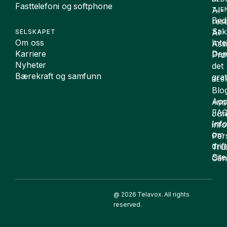
Fasttelefoni og softphone
AI-
TJE
Bedr
rese
Sak
AI
SELSKAPET
Om oss
Int
Assi
Karriere
De
Prø
Nyheter
det
Bærekraft og samfunn
grat
RES
Blo
App
ANN
FA
Juri
Inf
inf
om
Per
drift
Tru
Sit
Cen
@ 2026 Telavox. All rights
reserved.