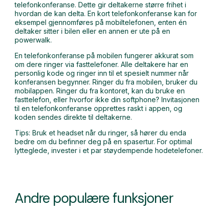
telefonkonferanse. Dette gir deltakerne større frihet i
hvordan de kan delta. En kort telefonkonferanse kan for
eksempel gjennomføres på mobiltelefonen, enten én
deltaker sitter i bilen eller en annen er ute på en
powerwalk.
En telefonkonferanse på mobilen fungerer akkurat som
om dere ringer via fasttelefoner. Alle deltakere har en
personlig kode og ringer inn til et spesielt nummer når
konferansen begynner. Ringer du fra mobilen, bruker du
mobilappen. Ringer du fra kontoret, kan du bruke en
fasttelefon, eller hvorfor ikke din softphone? Invitasjonen
til en telefonkonferanse opprettes raskt i appen, og
koden sendes direkte til deltakerne.
Tips: Bruk et headset når du ringer, så hører du enda
bedre om du befinner deg på en spasertur. For optimal
lytteglede, invester i et par støydempende hodetelefoner.
Andre populære funksjoner