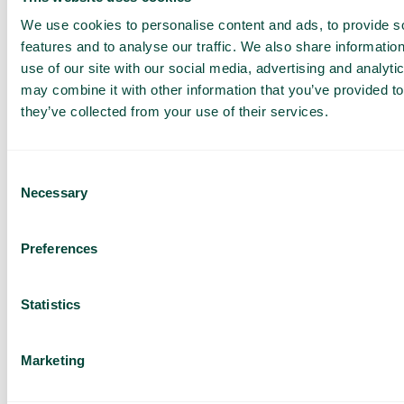
Felles kontakter
We use cookies to personalise content and ads, to provide s
Del kontaktinformasjon med teamet ditt for bedre
features and to analyse our traffic. We also share informatio
koordinering og raskere tilgang til viktig
use of our site with our social media, advertising and analyt
informasjon.
may combine it with other information that you’ve provided to
they’ve collected from your use of their services.
Få en
Consent
skreddersydd
Necessary
Selection
demo og
Preferences
tilbud
Gjennomgang av våre
tjenester
Statistics
Tilbud tilpasset din
bedrift
Marketing
Utforsk bruksområder
for teamet ditt