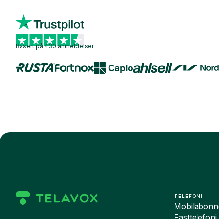
Basert på 430 anmeldelser
TELEFONI
Mobilabonn
Fasttelefoni