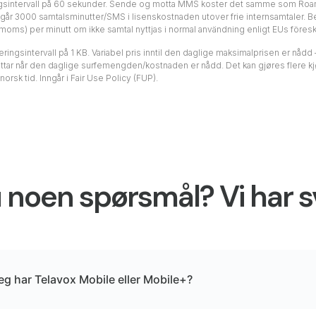
ringsintervall på 60 sekunder. Sende og motta MMS koster det samme som Roam
ngår 3000 samtalsminutter/SMS i lisenskostnaden utover frie internsamtaler. 
(exkl moms) per minutt om ikke samtal nyttjas i normal användning enligt EUs för
eringsintervall på 1 KB. Variabel pris inntil den daglige maksimalprisen er nådd
ar når den daglige surfemengden/kostnaden er nådd. Det kan gjøres flere kjøp 
sk tid. Inngår i Fair Use Policy (FUP).
 noen spørsmål? Vi har 
eg har Telavox Mobile eller Mobile+?