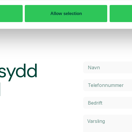
finner du detaljert informasjon o
kostnader. Klikk på knappen neden
håndsbestemt makspris. Når du
Allow selection
Les mer
 til å kjøpe mer data ved behov.
rsydd
d