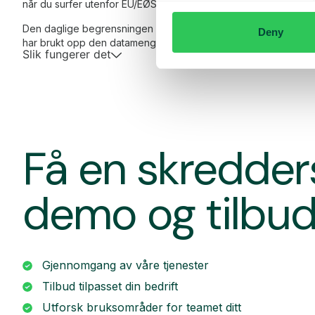
når du surfer utenfor EU/EØS.
Den daglige begrensningen har en viss mengde data til en for
Deny
har brukt opp den datamengden, får du en SMS og har mulighet
Slik fungerer det
Få en skredde
demo og tilbu
Gjennomgang av våre tjenester
Tilbud tilpasset din bedrift
Utforsk bruksområder for teamet ditt