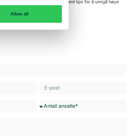
m roaming innenfor og utenfor EU, samt tips for å unngå høye
for for å lese mer.
Allow all