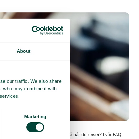
About
se our traffic. We also share
ers who may combine it with
 services.
Marketing
l og svar
g fungerer og hva du bør tenke på når du reiser? I vår FAQ