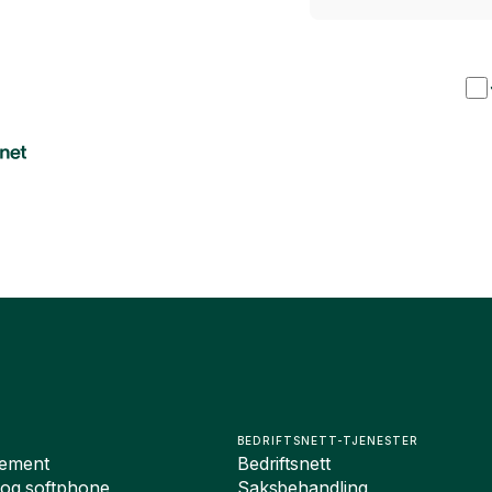
BEDRIFTSNETT-TJENESTER
ement
Bedriftsnett
 og softphone
Saksbehandling