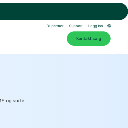
Bli partner
Support
Logg inn
Kontakt salg
MS og surfe.