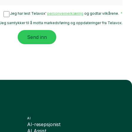
Jeg har lest Telavox'
personvernerklæring
og godtar vilkårene.
Jeg samtykker til å motta markedsføring og oppdateringer fra Telavox.
Send inn
AI
AI-resepsjonist
AI Assist