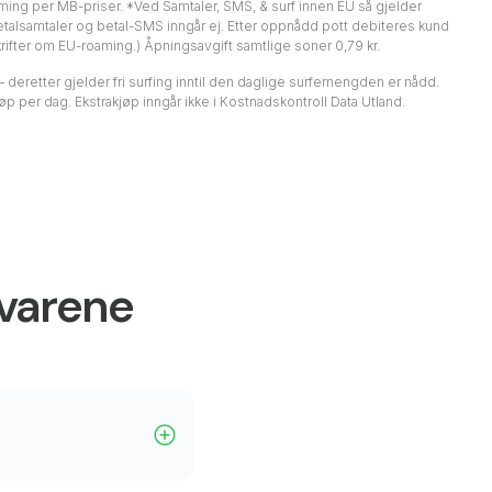
ing per MB-priser. *Ved Samtaler, SMS, & surf innen EU så gjelder
Betalsamtaler og betal-SMS inngår ej. Etter oppnådd pott debiteres kund
eskrifter om EU-roaming.) Åpningsavgift samtlige soner 0,79 kr.
 – deretter gjelder fri surfing inntil den daglige surfemengden er nådd.
per dag. Ekstrakjøp inngår ikke i Kostnadskontroll Data Utland.
svarene