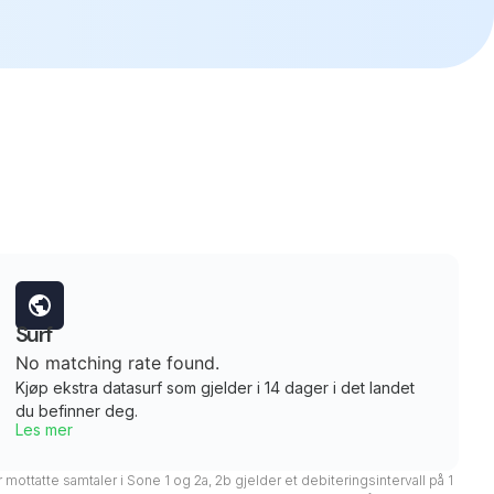
Surf
No matching rate found.
Kjøp ekstra datasurf som gjelder i 14 dager i det landet
du befinner deg.
Les mer
 mottatte samtaler i Sone 1 og 2a, 2b gjelder et debiteringsintervall på 1