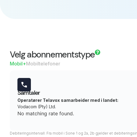
Velg abonnementstype
Mobil+
Mobiltelefoner
Samtaler
Operatører Telavox samarbeider med i landet:
Vodacom (Pty) Ltd.
No matching rate found.
Debiteringsintervall: Fra mobil i Sone 1 og 2a, 2b gjelder et debiteringsi