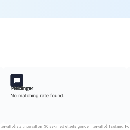
Meldinger
No matching rate found.
ntervall på startintervall om 30 sek med etterfølgende intervall på 1 sekund. For