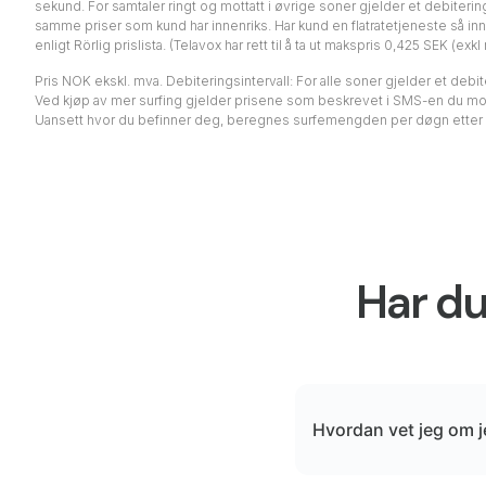
sekund. For samtaler ringt og mottatt i øvrige soner gjelder et debite
samme priser som kund har innenriks. Har kund en flatratetjeneste så in
enligt Rörlig prislista. (Telavox har rett til å ta ut makspris 0,425 SEK 
Pris NOK ekskl. mva. Debiteringsintervall: For alle soner gjelder et debit
Ved kjøp av mer surfing gjelder prisene som beskrevet i SMS-en du mott
Uansett hvor du befinner deg, beregnes surfemengden per døgn etter nor
Har du
Hvordan vet jeg om j