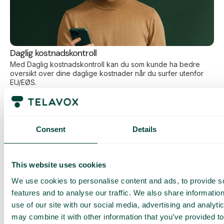
Daglig kostnadskontroll
Med Daglig kostnadskontroll kan du som kunde ha bedre
oversikt over dine daglige kostnader når du surfer utenfor
EU/EØS.
Den daglige begrensningen har en viss mengde data til en
forhåndsbestemt makspris. Når du har brukt opp den
datamengden, får du en SMS og har mulighet til å kjøpe mer
data ved behov.
Consent
Details
Slik fungerer det
This website uses cookies
We use cookies to personalise content and ads, to provide s
features and to analyse our traffic. We also share informatio
use of our site with our social media, advertising and analyt
may combine it with other information that you’ve provided to