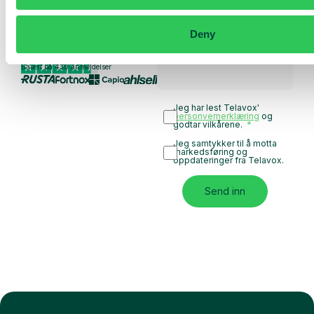
Utforsk bruksområder
for teamet ditt
Deny
Basert på 430 anmeldelser
Jeg har lest Telavox'
personvernerklæring
og
godtar vilkårene.
Jeg samtykker til å motta
markedsføring og
oppdateringer fra Telavox.
Send inn