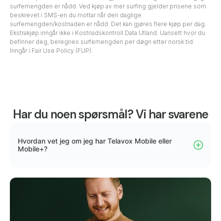
surfemengden er nådd. Ved kjøp av mer surfing gjelder prisene som
beskrevet i SMS-en du mottar når den daglige
surfemengden/kostnaden er nådd. Det kan gjøres flere kjøp per dag.
Ekstrakjøp inngår ikke i Kostnadskontroll Data Utland. Uansett hvor du
befinner deg, beregnes surfemengden per døgn etter norsk tid.
Inngår i Fair Use Policy (FUP).
Har du noen spørsmål? Vi har svarene
Hvordan vet jeg om jeg har Telavox Mobile eller
Mobile+?