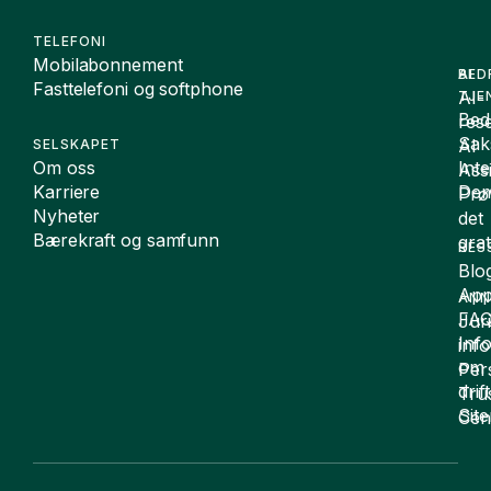
TELEFONI
Mobilabonnement
BED
AI
Fasttelefoni og softphone
AI-
TJE
Bedr
rese
Sak
AI
SELSKAPET
Om oss
Int
Assi
Karriere
De
Prø
Nyheter
det
Bærekraft og samfunn
grat
RES
Blo
App
ANN
FA
Juri
Inf
inf
om
Per
drift
Tru
Sit
Cen