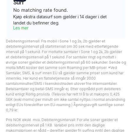
Surf
No matching rate found.
Kjøp ekstra datasurf som gjelder i 14 dager i det
landet du befinner deg.
Les mer
Debiteringsintervall: Fra mobil i Sone 1 og 2a, 2b gjelder et
debiteringsintervall på startintervall om 30 sek med etterfølgende
intervall på 1 sekund. For mottatte samtaler i Sone 1 og 2a, 2b gjelder
et debiteringsintervall på 1 sekund. For samtaler ringt og mottatt i
øvrige soner gjelder et debiteringsintervall på 60 sekunder. Sende og
motta MMS koster det samme som Roaming per MB-priser. *Ved
Samtaler, SMS, & surf innen EU så gjelder samme priser som kund har
innenriks. Har kund en flatratetjeneste så inngår 3000
samtalsminutter/SMS i lisenskostnaden utover frie internsamtaler.
Betalsamtaler og betal-SMS inngår ej. Etter oppnådd pott debiteres
kund enligt Rörlig prislista. (Telavox har rett til å ta ut makspris 0,425
SEK (exkl moms) per minutt om ikke samtal nyttjas i normal användning
enligt EUs föreskrifter om EU-roaming.) Åpningsavgift samtlige soner
0,79 kr.
Pris NOK ekskl. mva. Debiteringsintervall: For alle soner gjelder et
debiteringsintervall på 1 KB. Variabel pris inntil den daglige
maksimalprisen er nådd – deretter gjelder fri surfing inntil den daglige