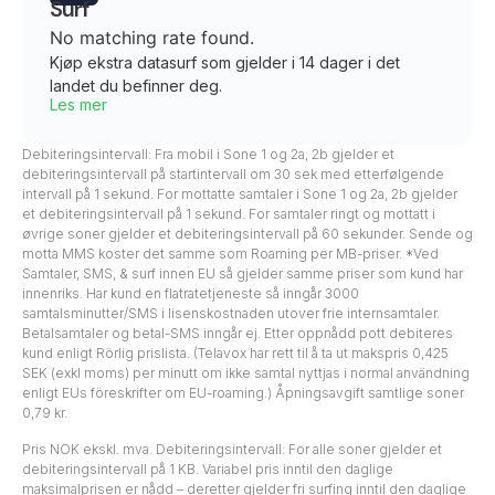
Surf
No matching rate found.
Kjøp ekstra datasurf som gjelder i 14 dager i det
landet du befinner deg.
Les mer
Debiteringsintervall: Fra mobil i Sone 1 og 2a, 2b gjelder et
debiteringsintervall på startintervall om 30 sek med etterfølgende
intervall på 1 sekund. For mottatte samtaler i Sone 1 og 2a, 2b gjelder
et debiteringsintervall på 1 sekund. For samtaler ringt og mottatt i
øvrige soner gjelder et debiteringsintervall på 60 sekunder. Sende og
motta MMS koster det samme som Roaming per MB-priser. *Ved
Samtaler, SMS, & surf innen EU så gjelder samme priser som kund har
innenriks. Har kund en flatratetjeneste så inngår 3000
samtalsminutter/SMS i lisenskostnaden utover frie internsamtaler.
Betalsamtaler og betal-SMS inngår ej. Etter oppnådd pott debiteres
kund enligt Rörlig prislista. (Telavox har rett til å ta ut makspris 0,425
SEK (exkl moms) per minutt om ikke samtal nyttjas i normal användning
enligt EUs föreskrifter om EU-roaming.) Åpningsavgift samtlige soner
0,79 kr.
Pris NOK ekskl. mva. Debiteringsintervall: For alle soner gjelder et
debiteringsintervall på 1 KB. Variabel pris inntil den daglige
maksimalprisen er nådd – deretter gjelder fri surfing inntil den daglige