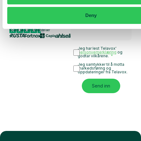
Utforsk bruksområder
for teamet ditt
Deny
Basert på 430 anmeldelser
Jeg har lest Telavox'
personvernerklæring
og
godtar vilkårene.
Jeg samtykker til å motta
markedsføring og
oppdateringer fra Telavox.
Send inn