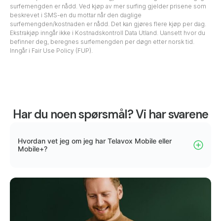
surfemengden er nådd. Ved kjøp av mer surfing gjelder prisene som
beskrevet i SMS-en du mottar når den daglige
surfemengden/kostnaden er nådd. Det kan gjøres flere kjøp per dag.
Ekstrakjøp inngår ikke i Kostnadskontroll Data Utland. Uansett hvor du
befinner deg, beregnes surfemengden per døgn etter norsk tid.
Inngår i Fair Use Policy (FUP).
Har du noen spørsmål? Vi har svarene
Hvordan vet jeg om jeg har Telavox Mobile eller
Mobile+?