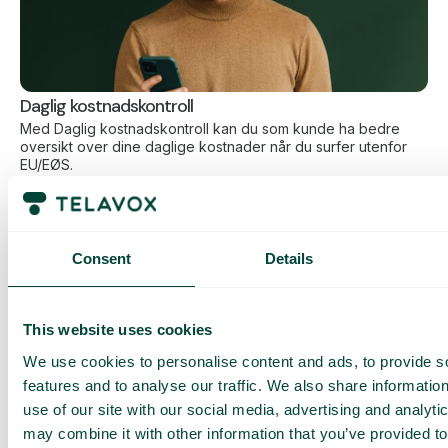
Daglig kostnadskontroll
Med Daglig kostnadskontroll kan du som kunde ha bedre
oversikt over dine daglige kostnader når du surfer utenfor
EU/EØS.
Den daglige begrensningen har en viss mengde data til en
forhåndsbestemt makspris. Når du har brukt opp den
datamengden, får du en SMS og har mulighet til å kjøpe mer
data ved behov.
Consent
Details
Slik fungerer det
This website uses cookies
We use cookies to personalise content and ads, to provide s
features and to analyse our traffic. We also share informatio
use of our site with our social media, advertising and analyt
may combine it with other information that you’ve provided to