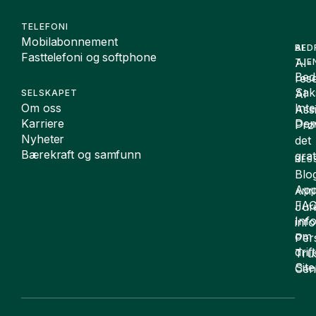
TELEFONI
Mobilabonnement
BED
AI
Fasttelefoni og softphone
AI-
TJE
Bedr
rese
Sak
AI
SELSKAPET
Om oss
Int
Assi
Karriere
De
Prø
Nyheter
det
Bærekraft og samfunn
grat
RES
Blo
App
ANN
FA
Juri
Inf
inf
om
Per
drift
Tru
Sit
Cen