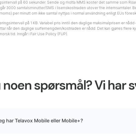
ringsintervall på 60 sekunder. Sende og motta MMS koster det samme som Roam
ngår 3000 samtalsminutter/SMS i lisenskostnaden utover frie internsamtaler. 
(exkl moms) per minutt om ikke samtal nyttjas i normal användning enligt EUs för
eringsintervall på 1 KB. Variabel pris inntil den daglige maksimalprisen er nådd
ar når den daglige surfemengden/kostnaden er nådd. Det kan gjøres flere kjøp 
sk tid. Inngår i Fair Use Policy (FUP).
 noen spørsmål? Vi har 
eg har Telavox Mobile eller Mobile+?