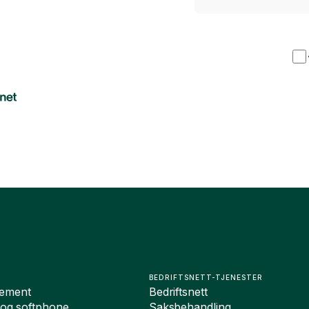
BEDRIFTSNETT-TJENESTER
ement
Bedriftsnett
 og softphone
Saksbehandling