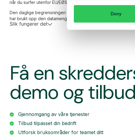
når du surfer utenfor EU/EØS.
Den daglige begrensningen har en viss mengde data til en for
Deny
har brukt opp den datamengden, får du en SMS og har mulighet
Slik fungerer det
Få en skredde
demo og tilbu
Gjennomgang av våre tjenester
Tilbud tilpasset din bedrift
Utforsk bruksområder for teamet ditt