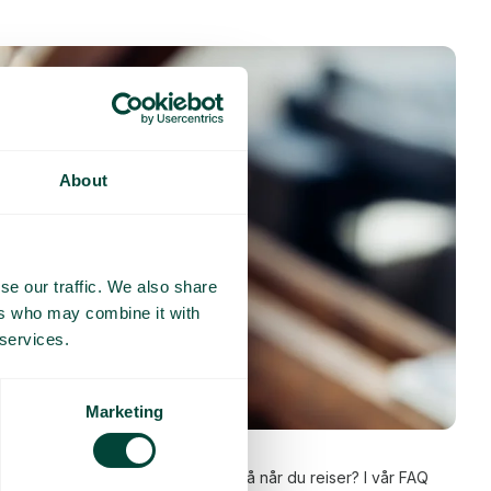
About
se our traffic. We also share
ers who may combine it with
 services.
Marketing
l og svar
g fungerer og hva du bør tenke på når du reiser? I vår FAQ