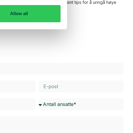
m roaming innenfor og utenfor EU, samt tips for å unngå høye
for for å lese mer.
Allow all