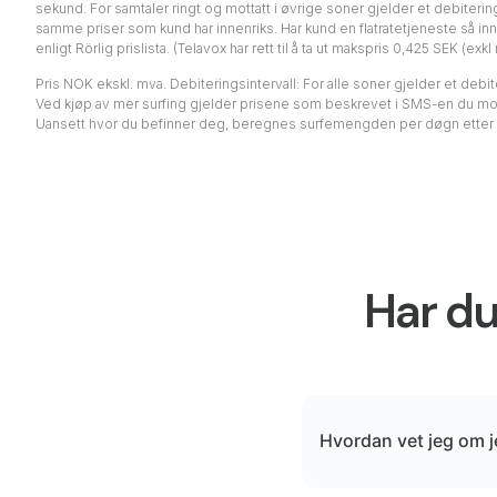
sekund. For samtaler ringt og mottatt i øvrige soner gjelder et debite
samme priser som kund har innenriks. Har kund en flatratetjeneste så in
enligt Rörlig prislista. (Telavox har rett til å ta ut makspris 0,425 SEK 
Pris NOK ekskl. mva. Debiteringsintervall: For alle soner gjelder et debit
Ved kjøp av mer surfing gjelder prisene som beskrevet i SMS-en du mott
Uansett hvor du befinner deg, beregnes surfemengden per døgn etter nor
Har du
Hvordan vet jeg om j