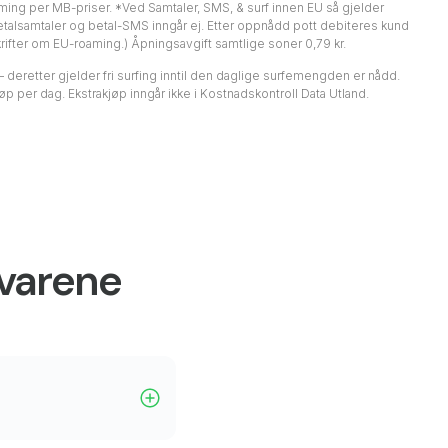
ing per MB-priser. *Ved Samtaler, SMS, & surf innen EU så gjelder
Betalsamtaler og betal-SMS inngår ej. Etter oppnådd pott debiteres kund
eskrifter om EU-roaming.) Åpningsavgift samtlige soner 0,79 kr.
 – deretter gjelder fri surfing inntil den daglige surfemengden er nådd.
per dag. Ekstrakjøp inngår ikke i Kostnadskontroll Data Utland.
svarene