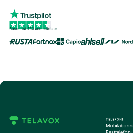
Basert på 430 anmeldelser
TELEFONI
Mobilabonn
Fasttelefoni