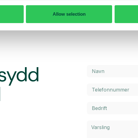
finner du detaljert informasjon o
kostnader. Klikk på knappen neden
håndsbestemt makspris. Når du
Allow selection
Les mer
 til å kjøpe mer data ved behov.
rsydd
d