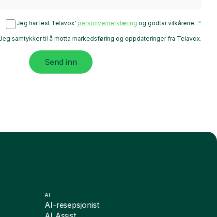
Jeg har lest Telavox'
personvernerklæring
og godtar vilkårene.
Jeg samtykker til å motta markedsføring og oppdateringer fra Telavox.
Send inn
AI
AI-resepsjonist
AI Assist