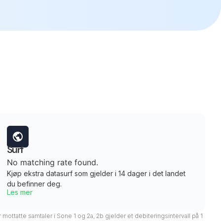
Surf
No matching rate found.
Kjøp ekstra datasurf som gjelder i 14 dager i det landet
du befinner deg.
Les mer
 mottatte samtaler i Sone 1 og 2a, 2b gjelder et debiteringsintervall på 1