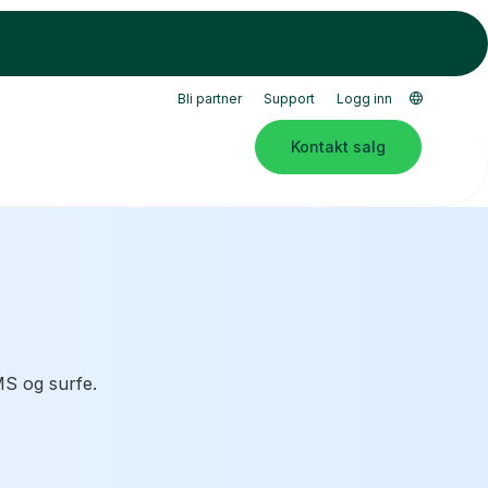
Bli partner
Support
Logg inn
Kontakt salg
MS og surfe.