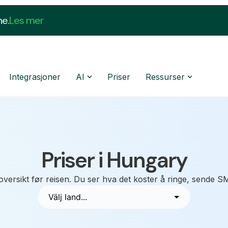
ne.
Les mer
Integrasjoner
AI
Priser
Ressurser
Priser i Hungary
oversikt før reisen. Du ser hva det koster å ringe, sende S