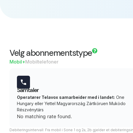
Velg abonnementstype
Mobil+
Mobiltelefoner
Samtaler
Operatører Telavox samarbeider med i landet:
One
Hungary eller Yettel Magyarország Zártköruen Muködo
Részvénytárs
No matching rate found.
Debiteringsintervall: Fra mobil i Sone 1 og 2a, 2b gjelder et debiteringsi