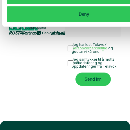
Utforsk bruksområder
for teamet ditt
Deny
Basert på 430 anmeldelser
Jeg har lest Telavox'
personvernerklæring
og
godtar vilkårene.
Jeg samtykker til å motta
markedsføring og
oppdateringer fra Telavox.
Send inn