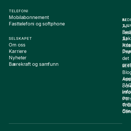
TELEFONI
Mobilabonnement
BED
AI
Fasttelefoni og softphone
AI-
TJE
Bedr
rese
Sak
AI
SELSKAPET
Om oss
Int
Assi
Karriere
De
Prø
Nyheter
det
Bærekraft og samfunn
grat
RES
Blo
App
ANN
FA
Juri
Inf
inf
om
Per
drift
Tru
Sit
Cen