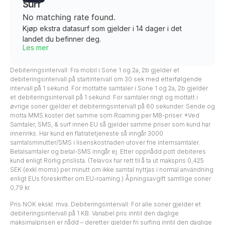
Surf
No matching rate found.
Kjøp ekstra datasurf som gjelder i 14 dager i det
landet du befinner deg.
Les mer
Debiteringsintervall: Fra mobil i Sone 1 og 2a, 2b gjelder et
debiteringsintervall på startintervall om 30 sek med etterfølgende
intervall på 1 sekund. For mottatte samtaler i Sone 1 og 2a, 2b gjelder
et debiteringsintervall på 1 sekund. For samtaler ringt og mottatt i
øvrige soner gjelder et debiteringsintervall på 60 sekunder. Sende og
motta MMS koster det samme som Roaming per MB-priser. *Ved
Samtaler, SMS, & surf innen EU så gjelder samme priser som kund har
innenriks. Har kund en flatratetjeneste så inngår 3000
samtalsminutter/SMS i lisenskostnaden utover frie internsamtaler.
Betalsamtaler og betal-SMS inngår ej. Etter oppnådd pott debiteres
kund enligt Rörlig prislista. (Telavox har rett til å ta ut makspris 0,425
SEK (exkl moms) per minutt om ikke samtal nyttjas i normal användning
enligt EUs föreskrifter om EU-roaming.) Åpningsavgift samtlige soner
0,79 kr.
Pris NOK ekskl. mva. Debiteringsintervall: For alle soner gjelder et
debiteringsintervall på 1 KB. Variabel pris inntil den daglige
maksimalprisen er nådd – deretter gjelder fri surfing inntil den daglige