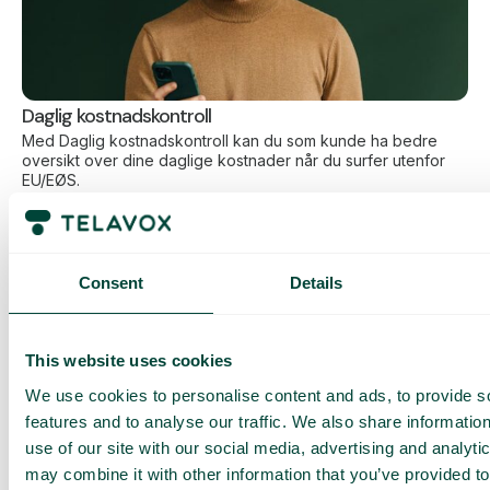
Daglig kostnadskontroll
Med Daglig kostnadskontroll kan du som kunde ha bedre
oversikt over dine daglige kostnader når du surfer utenfor
EU/EØS.
Den daglige begrensningen har en viss mengde data til en
forhåndsbestemt makspris. Når du har brukt opp den
datamengden, får du en SMS og har mulighet til å kjøpe mer
data ved behov.
Consent
Details
Slik fungerer det
This website uses cookies
We use cookies to personalise content and ads, to provide s
features and to analyse our traffic. We also share informatio
use of our site with our social media, advertising and analyt
may combine it with other information that you’ve provided to