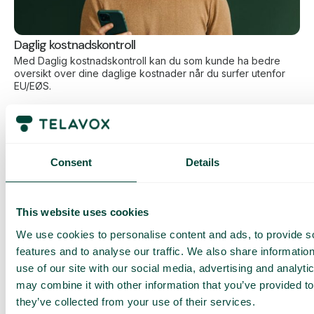
Daglig kostnadskontroll
Med Daglig kostnadskontroll kan du som kunde ha bedre
oversikt over dine daglige kostnader når du surfer utenfor
EU/EØS.
Den daglige begrensningen har en viss mengde data til en
forhåndsbestemt makspris. Når du har brukt opp den
datamengden, får du en SMS og har mulighet til å kjøpe mer
data ved behov.
Slik fungerer det
Consent
Details
This website uses cookies
We use cookies to personalise content and ads, to provide s
features and to analyse our traffic. We also share informatio
use of our site with our social media, advertising and analyt
may combine it with other information that you’ve provided to
Ofte stilte spørsmål og svar
they’ve collected from your use of their services.