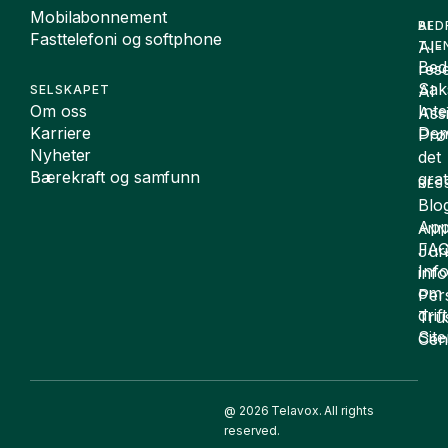
Mobilabonnement
BED
AI
Fasttelefoni og softphone
AI-
TJE
Bedr
rese
Sak
AI
SELSKAPET
Om oss
Int
Assi
Karriere
De
Prø
Nyheter
det
Bærekraft og samfunn
grat
RES
Blo
App
ANN
FA
Juri
Inf
inf
om
Per
drift
Tru
Sit
Cen
@ 2026 Telavox. All rights
reserved.