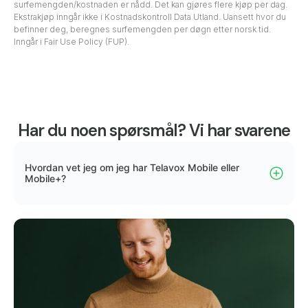
surfemengden/kostnaden er nådd. Det kan gjøres flere kjøp per dag.
Ekstrakjøp inngår ikke i Kostnadskontroll Data Utland. Uansett hvor du
befinner deg, beregnes surfemengden per døgn etter norsk tid.
Inngår i Fair Use Policy (FUP).
Har du noen spørsmål? Vi har svarene
Hvordan vet jeg om jeg har Telavox Mobile eller
Mobile+?