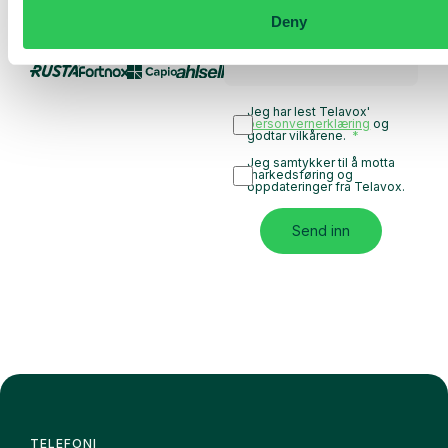
for teamet ditt
Deny
Basert på 430 anmeldelser
Jeg har lest Telavox'
personvernerklæring
og
godtar vilkårene.
Jeg samtykker til å motta
markedsføring og
oppdateringer fra Telavox.
Send inn
TELEFONI