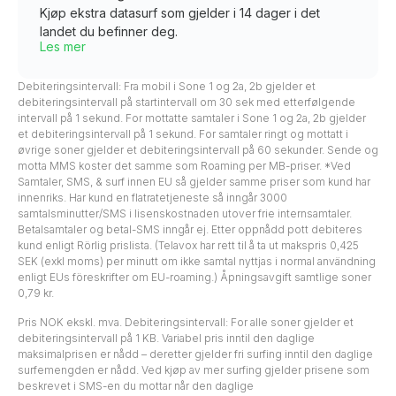
Kjøp ekstra datasurf som gjelder i 14 dager i det
landet du befinner deg.
Les mer
Debiteringsintervall: Fra mobil i Sone 1 og 2a, 2b gjelder et
debiteringsintervall på startintervall om 30 sek med etterfølgende
intervall på 1 sekund. For mottatte samtaler i Sone 1 og 2a, 2b gjelder
et debiteringsintervall på 1 sekund. For samtaler ringt og mottatt i
øvrige soner gjelder et debiteringsintervall på 60 sekunder. Sende og
motta MMS koster det samme som Roaming per MB-priser. *Ved
Samtaler, SMS, & surf innen EU så gjelder samme priser som kund har
innenriks. Har kund en flatratetjeneste så inngår 3000
samtalsminutter/SMS i lisenskostnaden utover frie internsamtaler.
Betalsamtaler og betal-SMS inngår ej. Etter oppnådd pott debiteres
kund enligt Rörlig prislista. (Telavox har rett til å ta ut makspris 0,425
SEK (exkl moms) per minutt om ikke samtal nyttjas i normal användning
enligt EUs föreskrifter om EU-roaming.) Åpningsavgift samtlige soner
0,79 kr.
Pris NOK ekskl. mva. Debiteringsintervall: For alle soner gjelder et
debiteringsintervall på 1 KB. Variabel pris inntil den daglige
maksimalprisen er nådd – deretter gjelder fri surfing inntil den daglige
surfemengden er nådd. Ved kjøp av mer surfing gjelder prisene som
beskrevet i SMS-en du mottar når den daglige