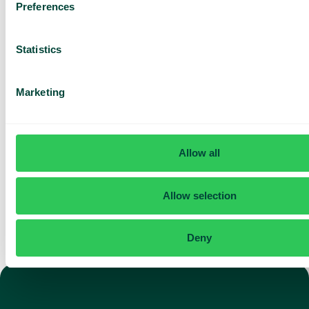
Preferences
for teamet ditt
Basert på 430 anmeldelser
Statistics
Jeg har lest Telavox'
Marketing
personvernerklæring
og
godtar vilkårene.
Jeg samtykker til å motta
markedsføring og
oppdateringer fra Telavox.
Allow all
Send inn
Allow selection
Deny