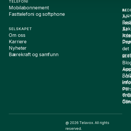
TELEFONI
Mobilabonnement
BED
AI
Fasttelefoni og softphone
AI-
TJE
Bedr
rese
Sak
AI
SELSKAPET
Om oss
Int
Assi
Karriere
De
Prø
Nyheter
det
Bærekraft og samfunn
grat
RES
Blo
App
ANN
FA
Juri
Inf
inf
om
Per
drift
Tru
Sit
Cen
@ 2026 Telavox. All rights
reserved.