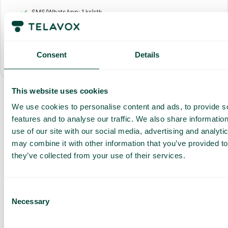
SMS/WhatsApp: 1 kr/stk.
Standardintegrasjoner
Consent
Details
Alt inkludert
This website uses cookies
We use cookies to personalise content and ads, to provide s
Få en
features and to analyse our traffic. We also share informatio
skreddersydd
use of our site with our social media, advertising and analyt
demo og
may combine it with other information that you’ve provided to
they’ve collected from your use of their services.
tilbud
Gjennomgang av våre
tjenester
Consent
Tilbud tilpasset din
Necessary
Selection
bedrift
Utforsk bruksområder