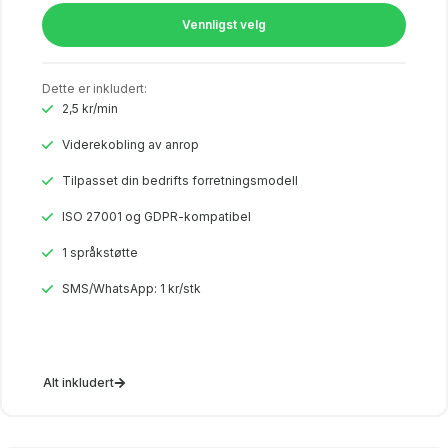
Vennligst velg
Dette er inkludert:
2,5 kr/min
Viderekobling av anrop
Tilpasset din bedrifts forretningsmodell
ISO 27001 og GDPR-kompatibel
1 språkstøtte
SMS/WhatsApp: 1 kr/stk
Alt inkludert