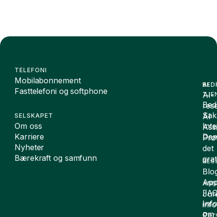
TELEFONI
Mobilabonnement
BED
AI
Fasttelefoni og softphone
AI-
TJE
Bedr
rese
Sak
AI
SELSKAPET
Om oss
Int
Assi
Karriere
De
Prø
Nyheter
det
Bærekraft og samfunn
grat
RES
Blo
App
ANN
FA
Juri
Inf
inf
om
Per