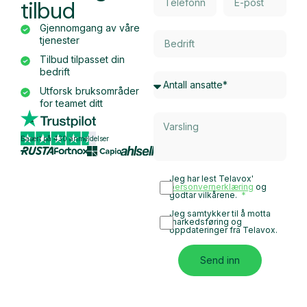
tilbud
Gjennomgang av våre
tjenester
Tilbud tilpasset din
bedrift
Utforsk bruksområder
for teamet ditt
Basert på 430 anmeldelser
Jeg har lest Telavox'
personvernerklæring
og
godtar vilkårene.
Jeg samtykker til å motta
markedsføring og
oppdateringer fra Telavox.
Send inn