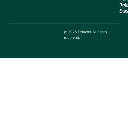
drift
Tru
Sit
Cen
@ 2026 Telavox. All rights
reserved.