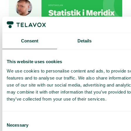
Consent
Details
Webinar
This website uses cookies
Høstskole: Statistikk i Meridix og Power BI
Hva med å ha all statistikk fra sentralbordet tilgjengelig
We use cookies to personalise content and ads, to provide s
direkte i statistikkverktøyet ditt?...
features and to analyse our traffic. We also share informatio
Les mer
use of our site with our social media, advertising and analyt
may combine it with other information that you’ve provided to
they’ve collected from your use of their services.
Consent
Necessary
Selection