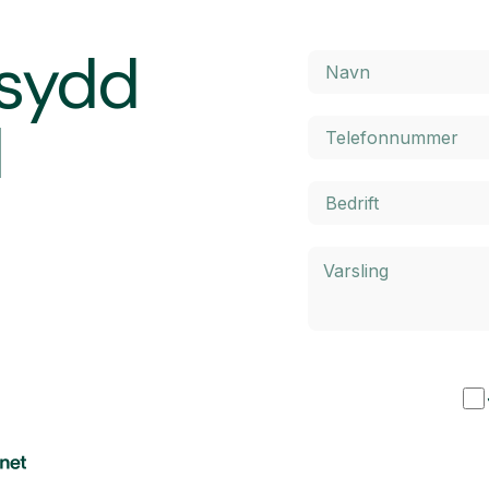
rsydd
d