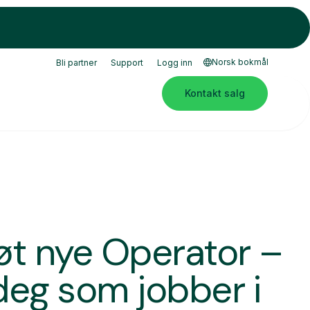
Norsk bokmål
Bli partner
Support
Logg inn
Kontakt salg
øt nye Operator –
 deg som jobber i