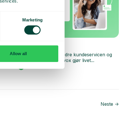
 services.
Marketing
Webinar
Telavox for handel
Allow all
Ønsker du hele tiden å forbedre kundeservicen og
arbeidsmetodene dine? Telavox gjør livet...
Les mer
Neste ->