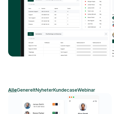
Alle
Generelt
Nyheter
Kundecase
Webinar