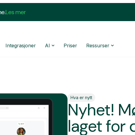
ne.
Les mer
Integrasjoner
AI
Priser
Ressurser
Hva er nytt
Nyhet! M
laget for