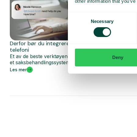
other information that you’ve
Consent
Necessary
Selection
Derfor bør du integrere saksbehandling med
telefoni
Et av de beste verktøyene for å håndtere samtaler er
Deny
et saksbehandlingssystem. De...
Les mer