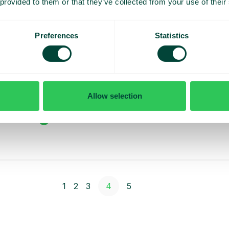
 provided to them or that they’ve collected from your use of their
Preferences
Statistics
Teknologi
5 grunner til å koble telefonien din til Teams
Allow selection
Telefoni + Teams er en vinnende kombinasjon!
Microsoft Teams er en perfekt plattform...
Les mer
1
2
3
4
5