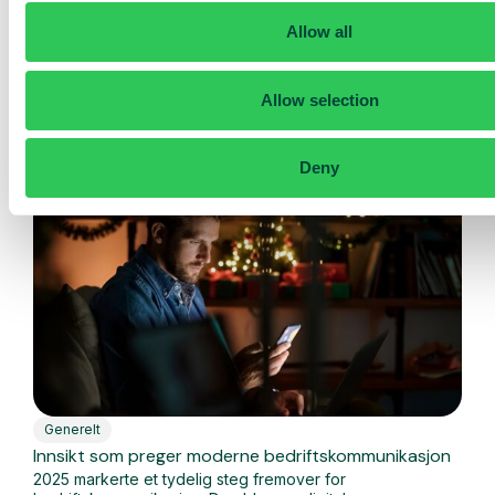
resepsjonist, bygget for at du skal ha 100% kontroll
Allow all
Nå er en ny versjon av AI-resepsjonisten vår her, og
denne gangen er...
Allow selection
Les mer
Deny
Generelt
Innsikt som preger moderne bedriftskommunikasjon
2025 markerte et tydelig steg fremover for