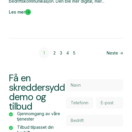
bedriftskommunikasjon. Den ble mer digital, mer...
Les mer
1
2
3
4
5
Neste ->
Få en
skreddersydd
demo og
tilbud
Gjennomgang av våre
tjenester
Tilbud tilpasset din