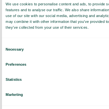
Forlenget avtale med Telia for vår eksisterende
We use cookies to personalise content and ads, to provide s
kundebase
features and to analyse our traffic. We also share informatio
Vi har nok en gang forlenget vårt samarbeid med Telia i
Sverige. Det...
use of our site with our social media, advertising and analyt
may combine it with other information that you’ve provided to
Les mer
they’ve collected from your use of their services.
Consent
Necessary
Selection
Preferences
Statistics
Marketing
Generelt
,
Hva er nytt
Nå lanserer vi en oppgradert versjon av vår AI-