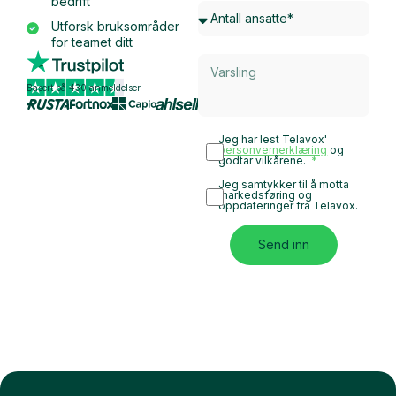
bedrift
Utforsk bruksområder
for teamet ditt
Basert på 430 anmeldelser
Jeg har lest Telavox'
personvernerklæring
og
godtar vilkårene.
Jeg samtykker til å motta
markedsføring og
oppdateringer fra Telavox.
Send inn