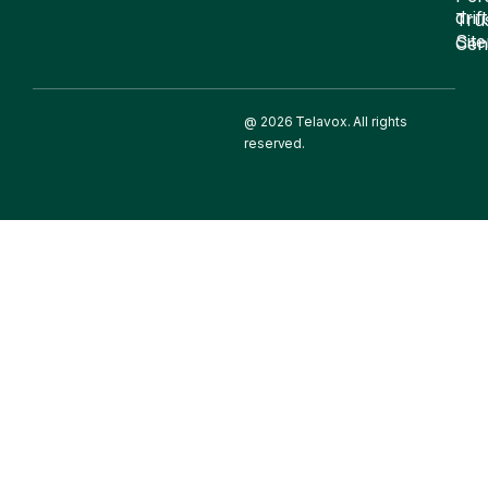
drift
Tru
Sit
Cen
@ 2026 Telavox. All rights
reserved.