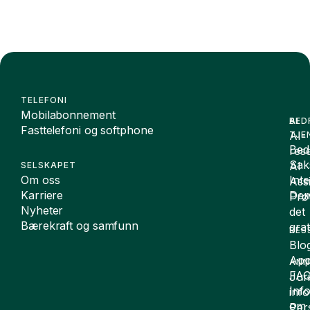
TELEFONI
Mobilabonnement
BED
AI
Fasttelefoni og softphone
AI-
TJE
Bedr
rese
Sak
AI
SELSKAPET
Om oss
Int
Assi
Karriere
De
Prø
Nyheter
det
Bærekraft og samfunn
grat
RES
Blo
App
ANN
FA
Juri
Inf
inf
om
Per