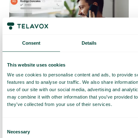
Consent
Details
Derfor bør du integrere saksbehandling med telefoni
This website uses cookies
Et av de beste verktøyene for å håndtere samtaler er et
saksbehandlingssystem. De...
We use cookies to personalise content and ads, to provide s
Les mer
features and to analyse our traffic. We also share informatio
use of our site with our social media, advertising and analyt
may combine it with other information that you’ve provided to
they’ve collected from your use of their services.
Consent
Necessary
Selection