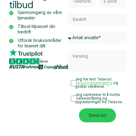
tilbud
Gjennomgang av våre
tjenester
Tilbud tilpasset din
bedrift
Utforsk bruksområder
for teamet ditt
Basert på 430 anmeldelser
Jeg har lest Telavox'
personvernerklæring
og
godtar vilkårene.
Jeg samtykker til å motta
markedsføring og
oppdateringer fra Telavox.
Send inn