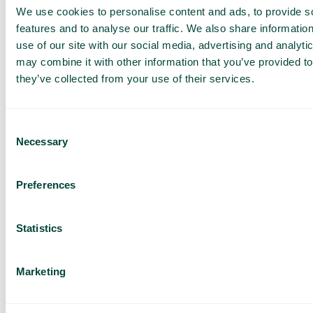
Forlenget avtale med Telia for vår eksisterende
We use cookies to personalise content and ads, to provide s
kundebase
features and to analyse our traffic. We also share informatio
Vi har nok en gang forlenget vårt samarbeid med Telia i
Sverige. Det...
use of our site with our social media, advertising and analyt
may combine it with other information that you’ve provided to
Les mer
they’ve collected from your use of their services.
Consent
Necessary
Selection
Preferences
Statistics
Marketing
Generelt
,
Hva er nytt
Nå lanserer vi en oppgradert versjon av vår AI-