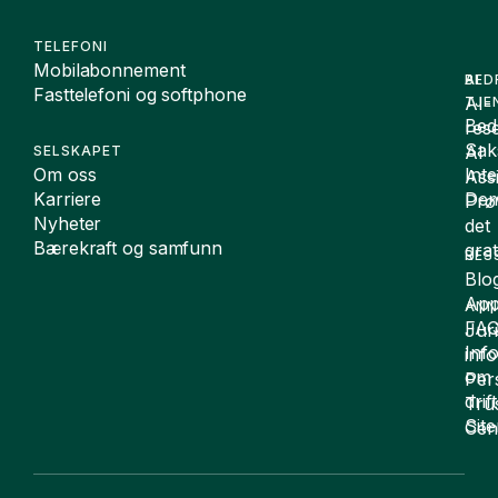
TELEFONI
Mobilabonnement
BED
AI
Fasttelefoni og softphone
AI-
TJE
Bedr
rese
Sak
AI
SELSKAPET
Om oss
Int
Assi
Karriere
De
Prø
Nyheter
det
Bærekraft og samfunn
grat
RES
Blo
App
ANN
FA
Juri
Inf
inf
om
Per
drift
Tru
Sit
Cen