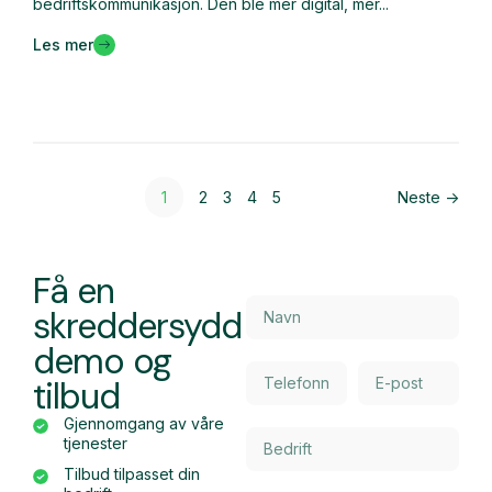
bedriftskommunikasjon. Den ble mer digital, mer...
Les mer
1
2
3
4
5
Neste ->
Få en
skreddersydd
demo og
tilbud
Gjennomgang av våre
tjenester
Tilbud tilpasset din