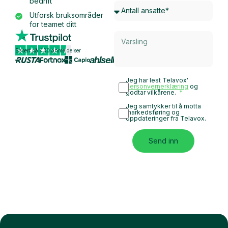
bedrift
Utforsk bruksområder
for teamet ditt
Basert på 430 anmeldelser
Jeg har lest Telavox'
personvernerklæring
og
godtar vilkårene.
Jeg samtykker til å motta
markedsføring og
oppdateringer fra Telavox.
Send inn