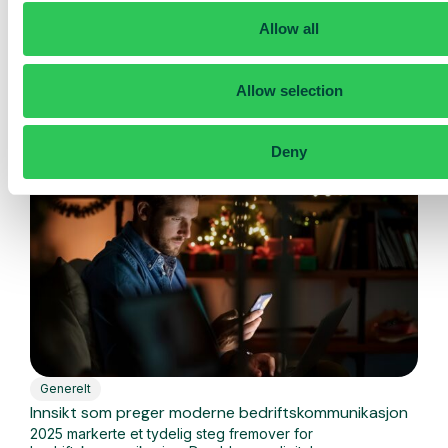
resepsjonist, bygget for at du skal ha 100% kontroll
Allow all
Nå er en ny versjon av AI-resepsjonisten vår her, og
denne gangen er...
Allow selection
Les mer
Deny
Generelt
Innsikt som preger moderne bedriftskommunikasjon
2025 markerte et tydelig steg fremover for