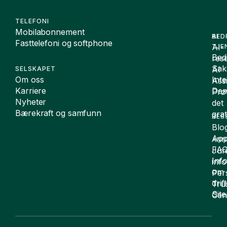
TELEFONI
Mobilabonnement
BED
AI
Fasttelefoni og softphone
AI-
TJE
Bedr
rese
Sak
AI
SELSKAPET
Om oss
Int
Assi
Karriere
De
Prø
Nyheter
det
Bærekraft og samfunn
grat
RES
Blo
App
ANN
FA
Juri
Inf
inf
om
Per
drift
Tru
Sit
Cen