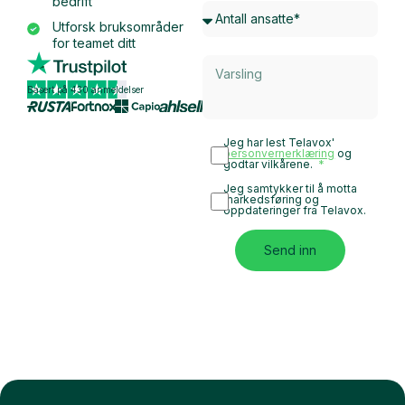
bedrift
Utforsk bruksområder
for teamet ditt
Basert på 430 anmeldelser
Jeg har lest Telavox'
personvernerklæring
og
godtar vilkårene.
Jeg samtykker til å motta
markedsføring og
oppdateringer fra Telavox.
Send inn