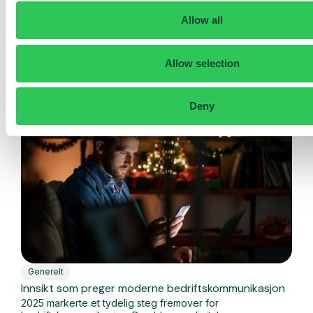
resepsjonist, bygget for at du skal ha 100% kontroll
Allow all
Nå er en ny versjon av AI-resepsjonisten vår her, og
denne gangen er...
Allow selection
Les mer
Deny
Generelt
Innsikt som preger moderne bedriftskommunikasjon
2025 markerte et tydelig steg fremover for