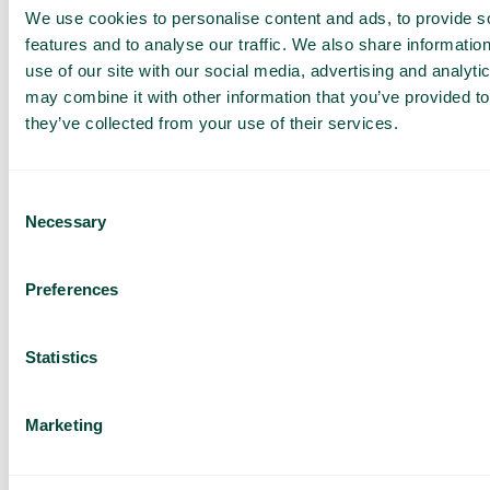
Forlenget avtale med Telia for vår eksisterende
We use cookies to personalise content and ads, to provide s
kundebase
features and to analyse our traffic. We also share informatio
Vi har nok en gang forlenget vårt samarbeid med Telia i
Sverige. Det...
use of our site with our social media, advertising and analyt
may combine it with other information that you’ve provided to
Les mer
they’ve collected from your use of their services.
Consent
Necessary
Selection
Preferences
Statistics
Marketing
Generelt
,
Hva er nytt
Nå lanserer vi en oppgradert versjon av vår AI-