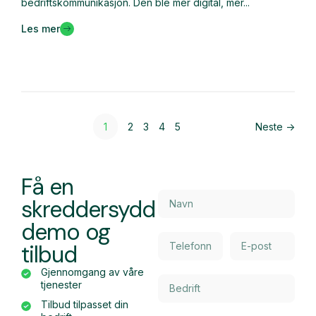
bedriftskommunikasjon. Den ble mer digital, mer...
Les mer
1
2
3
4
5
Neste ->
Få en
skreddersydd
demo og
tilbud
Gjennomgang av våre
tjenester
Tilbud tilpasset din